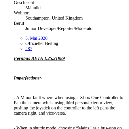
Geschlecht
Männlich
Wohnort
Southampton, United Kingdom
Beruf
Junior Developer/Reporter/Moderator
5. Mai 2020
Offizieller Beitrag
#87
Fernbus BETA 1.25.31989
Imperfections:-
- A Minor fault where when using a Xbox One Controller to
Pan the camera whilst using third person/exterior view,
pushing the joystick on the controller to the left pans the
camera right, and vice-versa.
- When in shuttle mode, choosing “Mainz” as a bus-stop on