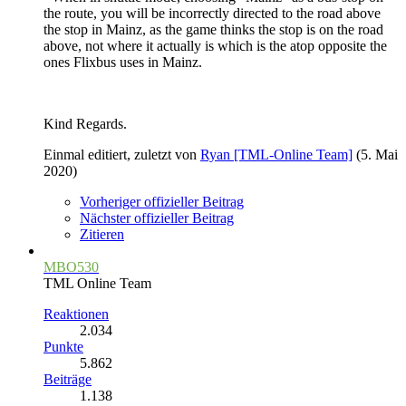
the route, you will be incorrectly directed to the road above
the stop in Mainz, as the game thinks the stop is on the road
above, not where it actually is which is the atop opposite the
ones Flixbus uses in Mainz.
Kind Regards.
Einmal editiert, zuletzt von
Ryan [TML-Online Team]
(
5. Mai
2020
)
Vorheriger offizieller Beitrag
Nächster offizieller Beitrag
Zitieren
MBO530
TML Online Team
Reaktionen
2.034
Punkte
5.862
Beiträge
1.138