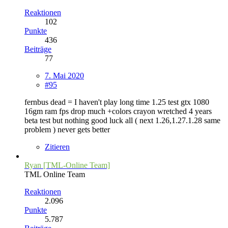
Reaktionen
102
Punkte
436
Beiträge
77
7. Mai 2020
#95
fernbus dead = I haven't play long time 1.25 test gtx 1080
16gm ram fps drop much +colors crayon wretched 4 years
beta test but nothing good luck all ( next 1.26,1.27.1.28 same
problem ) never gets better
Zitieren
Ryan [TML-Online Team]
TML Online Team
Reaktionen
2.096
Punkte
5.787