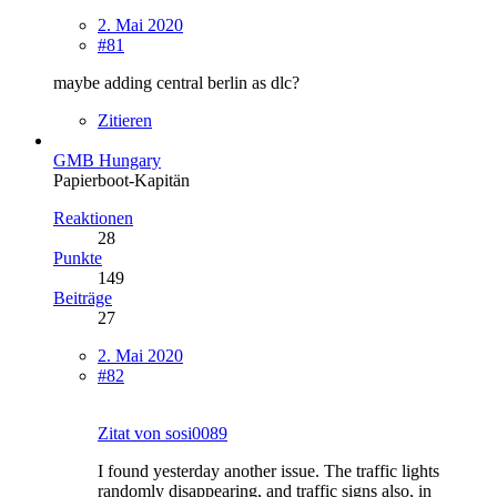
2. Mai 2020
#81
maybe adding central berlin as dlc?
Zitieren
GMB Hungary
Papierboot-Kapitän
Reaktionen
28
Punkte
149
Beiträge
27
2. Mai 2020
#82
Zitat von sosi0089
I found yesterday another issue. The traffic lights
randomly disappearing, and traffic signs also, in