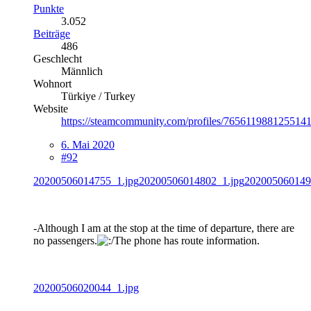
Punkte
3.052
Beiträge
486
Geschlecht
Männlich
Wohnort
Türkiye / Turkey
Website
https://steamcommunity.com/profiles/7656119881255141
6. Mai 2020
#92
20200506014755_1.jpg
20200506014802_1.jpg
202005060149
-Although I am at the stop at the time of departure, there are
no passengers.
The phone has route information.
20200506020044_1.jpg