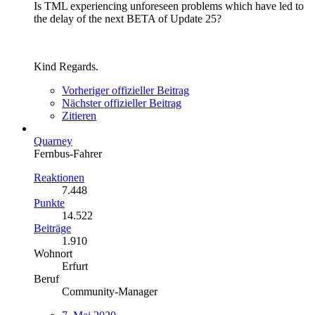
Is TML experiencing unforeseen problems which have led to
the delay of the next BETA of Update 25?
Kind Regards.
Vorheriger offizieller Beitrag
Nächster offizieller Beitrag
Zitieren
Quarney
Fernbus-Fahrer
Reaktionen
7.448
Punkte
14.522
Beiträge
1.910
Wohnort
Erfurt
Beruf
Community-Manager