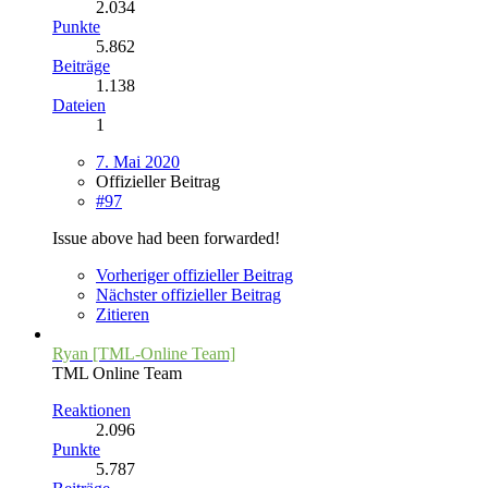
2.034
Punkte
5.862
Beiträge
1.138
Dateien
1
7. Mai 2020
Offizieller Beitrag
#97
Issue above had been forwarded!
Vorheriger offizieller Beitrag
Nächster offizieller Beitrag
Zitieren
Ryan [TML-Online Team]
TML Online Team
Reaktionen
2.096
Punkte
5.787