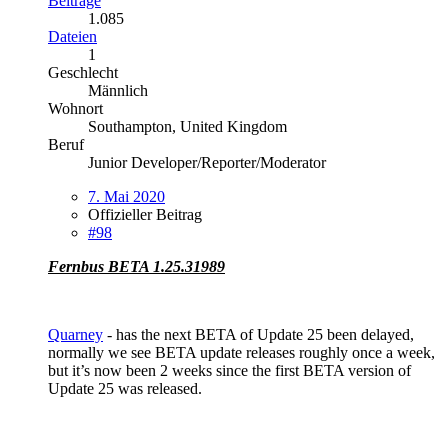
Beiträge
1.085
Dateien
1
Geschlecht
Männlich
Wohnort
Southampton, United Kingdom
Beruf
Junior Developer/Reporter/Moderator
7. Mai 2020
Offizieller Beitrag
#98
Fernbus BETA 1.25.31989
Quarney
- has the next BETA of Update 25 been delayed,
normally we see BETA update releases roughly once a week,
but it’s now been 2 weeks since the first BETA version of
Update 25 was released.