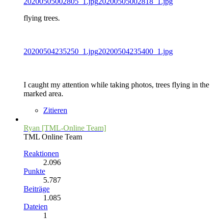
20200505002805_1.jpg
20200505002818_1.jpg
flying trees.
20200504235250_1.jpg
20200504235400_1.jpg
I caught my attention while taking photos, trees flying in the
marked area.
Zitieren
Ryan [TML-Online Team]
TML Online Team
Reaktionen
2.096
Punkte
5.787
Beiträge
1.085
Dateien
1