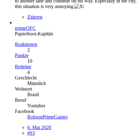
to another lane and continue on his way. Especially in the city,
this situation is very annoying.
Zitieren
primeOFC
Papierboot-Kapitän
Reaktionen
2
Punkte
10
Beiträge
4
Geschlecht
Männlich
Wohnort
Brasil
Beruf
Youtuber
Facebook
RobsonPrimeGames
6. Mai 2020
#93