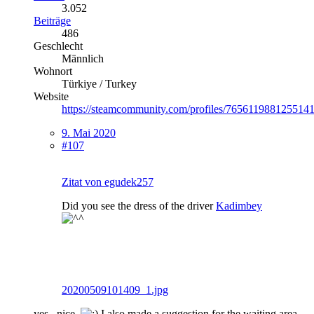
3.052
Beiträge
486
Geschlecht
Männlich
Wohnort
Türkiye / Turkey
Website
https://steamcommunity.com/profiles/7656119881255141
9. Mai 2020
#107
Zitat von egudek257
Did you see the dress of the driver
Kadimbey
20200509101409_1.jpg
yes , nice .
I also made a suggestion for the waiting area.