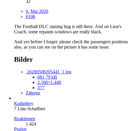
32
9. Mai 2020
#106
The Football DLC raining bug is still there. And on Lion's
Coach, some repaints windows are really black.
And yes before I forget: please check the passengers positions
also, as you can see on the picture it has some issue.
Bilder
20200508205441_1.jpg
681,79 kB
2.560×1.440
377
Zitieren
Kadimbey
7 Line-Schaffner
Reaktionen
1.424
Punkte