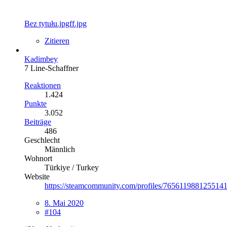
Bez tytułu.jpgff.jpg
Zitieren
Kadimbey
7 Line-Schaffner
Reaktionen
1.424
Punkte
3.052
Beiträge
486
Geschlecht
Männlich
Wohnort
Türkiye / Turkey
Website
https://steamcommunity.com/profiles/7656119881255141
8. Mai 2020
#104