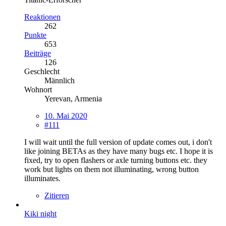
Reaktionen
262
Punkte
653
Beiträge
126
Geschlecht
Männlich
Wohnort
Yerevan, Armenia
10. Mai 2020
#111
I will wait until the full version of update comes out, i don't
like joining BETAs as they have many bugs etc. I hope it is
fixed, try to open flashers or axle turning buttons etc. they
work but lights on them not illuminating, wrong button
illuminates.
Zitieren
Kiki night