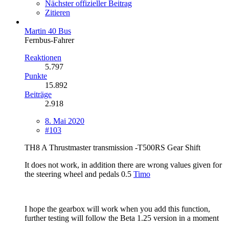
Nächster offizieller Beitrag
Zitieren
Martin 40 Bus
Fernbus-Fahrer
Reaktionen
5.797
Punkte
15.892
Beiträge
2.918
8. Mai 2020
#103
TH8 A Thrustmaster transmission -T500RS Gear Shift
It does not work, in addition there are wrong values given for
the steering wheel and pedals 0.5
Timo
I hope the gearbox will work when you add this function,
further testing will follow the Beta 1.25 version in a moment