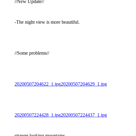
//New Update//
-The night view is more beautiful.
//Some problems//
20200507204622_1.jpg
20200507204629_1.jpg
20200507224428_1.jpg
20200507224437_1.jpg
strange looking mountains