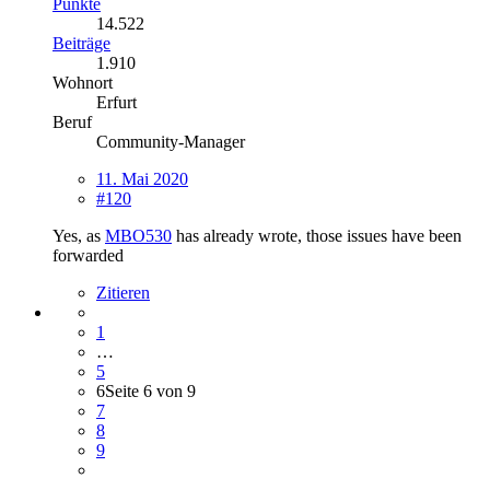
Punkte
14.522
Beiträge
1.910
Wohnort
Erfurt
Beruf
Community-Manager
11. Mai 2020
#120
Yes, as
MBO530
has already wrote, those issues have been
forwarded
Zitieren
1
…
5
6
Seite 6 von 9
7
8
9