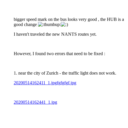
bigger speed mark on the bus looks very good , the HUB is a
good change
I haven't traveled the new NANTS routes yet.
However, I found two errors that need to be fixed :
1. near the city of Zurich - the traffic light does not work.
20200514162411_1.jpgfgfgfgf.jpg
20200514162441_1.jpg