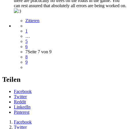
there are practically no trees on the roads in the game. You
can rest assured that absolutely all errors are being worked on.
Zitieren
1
…
5
6
7
Seite 7 von 9
8
9
Teilen
Facebook
Twitter
Reddit
LinkedIn
Pinterest
Facebook
Twitter