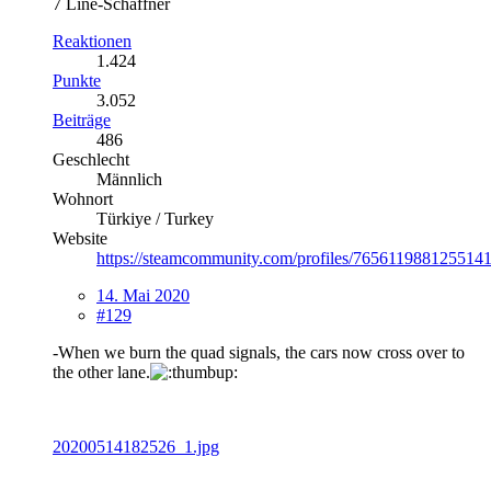
7 Line-Schaffner
Reaktionen
1.424
Punkte
3.052
Beiträge
486
Geschlecht
Männlich
Wohnort
Türkiye / Turkey
Website
https://steamcommunity.com/profiles/7656119881255141
14. Mai 2020
#129
-When we burn the quad signals, the cars now cross over to
the other lane.
20200514182526_1.jpg