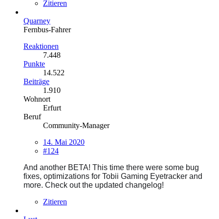
Zitieren
Quarney
Fernbus-Fahrer
Reaktionen
7.448
Punkte
14.522
Beiträge
1.910
Wohnort
Erfurt
Beruf
Community-Manager
14. Mai 2020
#124
And another BETA! This time there were some bug
fixes, optimizations for
Tobii Gaming
Eyetracker and
more. Check out the updated changelog!
Zitieren