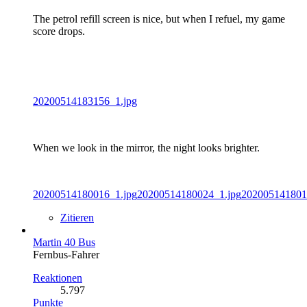
The petrol refill screen is nice, but when I refuel, my game
score drops.
20200514183156_1.jpg
When we look in the mirror, the night looks brighter.
20200514180016_1.jpg
20200514180024_1.jpg
202005141801
Zitieren
Martin 40 Bus
Fernbus-Fahrer
Reaktionen
5.797
Punkte