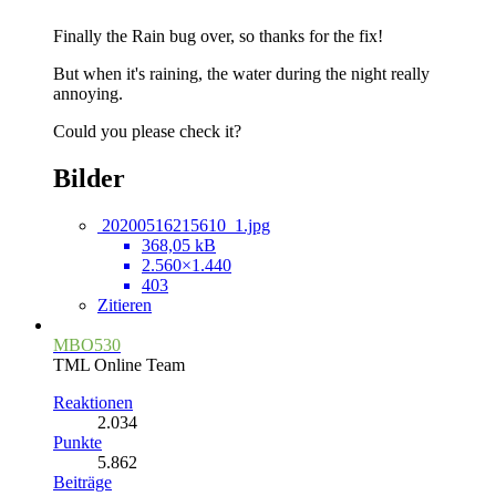
Finally the Rain bug over, so thanks for the fix!
But when it's raining, the water during the night really
annoying.
Could you please check it?
Bilder
20200516215610_1.jpg
368,05 kB
2.560×1.440
403
Zitieren
MBO530
TML Online Team
Reaktionen
2.034
Punkte
5.862
Beiträge