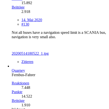
15.892
Beiträge
2.918
14. Mai 2020
#130
Not all buses have a navigation speed limit is a SCANIA bus,
navigation is very small also.
20200514180522_1.jpg
Zitieren
Quarney
Fernbus-Fahrer
Reaktionen
7.448
Punkte
14.522
Beiträge
1.910