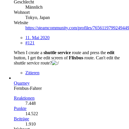
Geschlecht
Männlich
Wohnort
Tokyo, Japan
Website
https://steamcommunity.com/profiles/7656119799249449
11. Mai 2020
#121
When I create a
shuttle service
route and press the
edit
button, I get the edit screen of
Flixbus
route. Can't edit the
shuttle service route?
Zitieren
Quarney
Fernbus-Fahrer
Reaktionen
7.448
Punkte
14.522
Beiträge
1.910