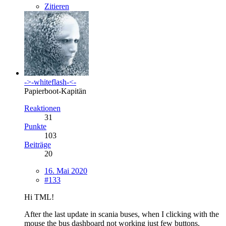
Zitieren
->-whiteflash-<-
Papierboot-Kapitän
Reaktionen
31
Punkte
103
Beiträge
20
16. Mai 2020
#133
Hi TML!
After the last update in scania buses, when I clicking with the
mouse the bus dashboard not working just few buttons.