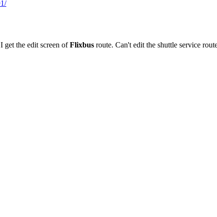
1/
 I get the edit screen of
Flixbus
route. Can't edit the shuttle service rout