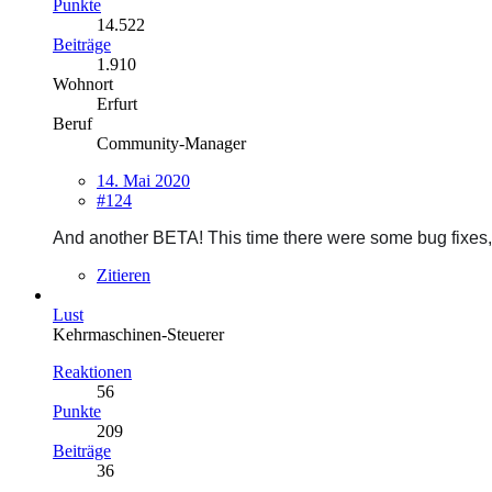
Punkte
14.522
Beiträge
1.910
Wohnort
Erfurt
Beruf
Community-Manager
14. Mai 2020
#124
And another BETA! This time there were some bug fixes,
Zitieren
Lust
Kehrmaschinen-Steuerer
Reaktionen
56
Punkte
209
Beiträge
36