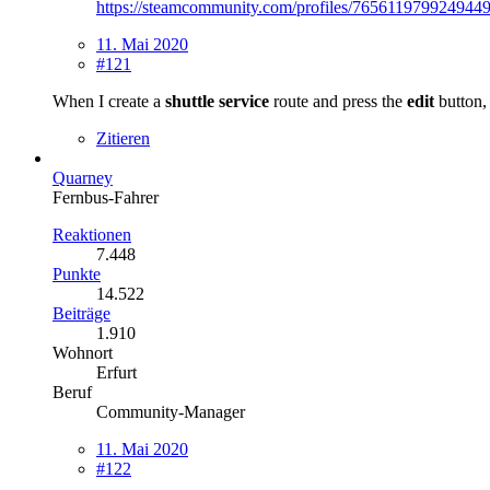
https://steamcommunity.com/profiles/7656119799249449
11. Mai 2020
#121
When I create a
shuttle service
route and press the
edit
button,
Zitieren
Quarney
Fernbus-Fahrer
Reaktionen
7.448
Punkte
14.522
Beiträge
1.910
Wohnort
Erfurt
Beruf
Community-Manager
11. Mai 2020
#122