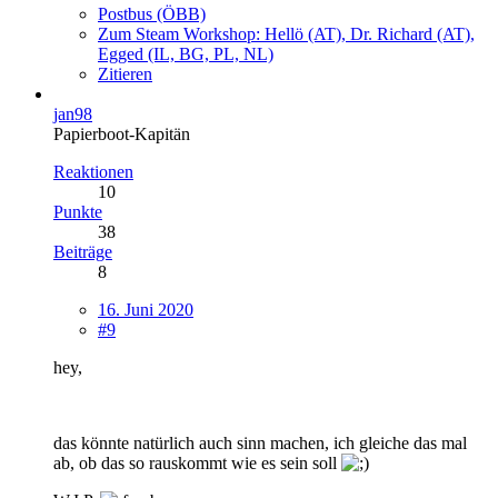
Postbus (ÖBB)
Zum Steam Workshop: Hellö (AT), Dr. Richard (AT),
Egged (IL, BG, PL, NL)
Zitieren
jan98
Papierboot-Kapitän
Reaktionen
10
Punkte
38
Beiträge
8
16. Juni 2020
#9
hey,
das könnte natürlich auch sinn machen, ich gleiche das mal
ab, ob das so rauskommt wie es sein soll