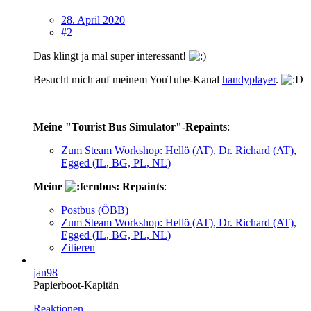
28. April 2020
#2
Das klingt ja mal super interessant!
Besucht mich auf meinem YouTube-Kanal
handyplayer
.
Meine "Tourist Bus Simulator"-Repaints
:
Zum Steam Workshop: Hellö (AT), Dr. Richard (AT),
Egged (IL, BG, PL, NL)
Meine
Repaints
:
Postbus (ÖBB)
Zum Steam Workshop: Hellö (AT), Dr. Richard (AT),
Egged (IL, BG, PL, NL)
Zitieren
jan98
Papierboot-Kapitän
Reaktionen