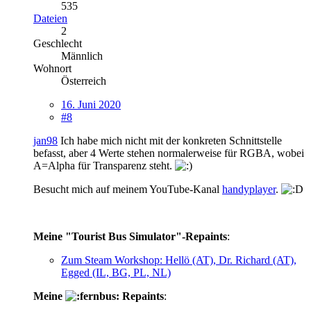
535
Dateien
2
Geschlecht
Männlich
Wohnort
Österreich
16. Juni 2020
#8
jan98
Ich habe mich nicht mit der konkreten Schnittstelle
befasst, aber 4 Werte stehen normalerweise für RGBA, wobei
A=Alpha für Transparenz steht.
Besucht mich auf meinem YouTube-Kanal
handyplayer
.
Meine "Tourist Bus Simulator"-Repaints
:
Zum Steam Workshop: Hellö (AT), Dr. Richard (AT),
Egged (IL, BG, PL, NL)
Meine
Repaints
: