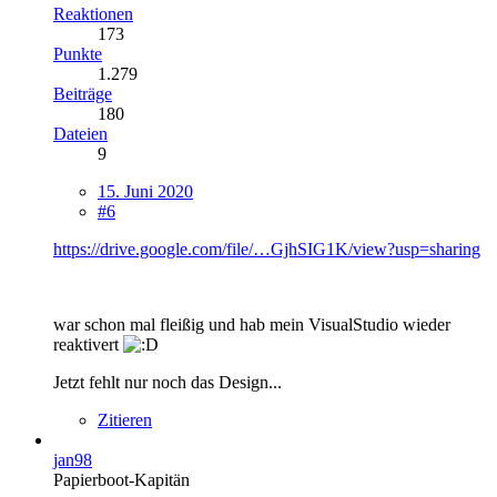
Reaktionen
173
Punkte
1.279
Beiträge
180
Dateien
9
15. Juni 2020
#6
https://drive.google.com/file/…GjhSIG1K/view?usp=sharing
war schon mal fleißig und hab mein VisualStudio wieder
reaktivert
Jetzt fehlt nur noch das Design...
Zitieren
jan98
Papierboot-Kapitän