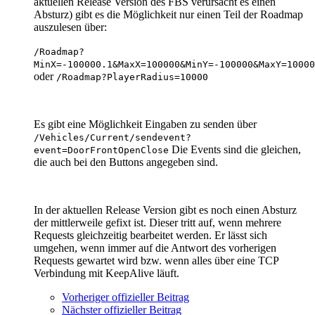
aktuellen Release Version des FBS verursacht es einen
Absturz) gibt es die Möglichkeit nur einen Teil der Roadmap
auszulesen über:
/Roadmap?
MinX=-100000.1&MaxX=100000&MinY=-100000&MaxY=10000
oder
/Roadmap?PlayerRadius=10000
Es gibt eine Möglichkeit Eingaben zu senden über
/Vehicles/Current/sendevent?
Die Events sind die gleichen,
event=DoorFrontOpenClose
die auch bei den Buttons angegeben sind.
In der aktuellen Release Version gibt es noch einen Absturz
der mittlerweile gefixt ist. Dieser tritt auf, wenn mehrere
Requests gleichzeitig bearbeitet werden. Er lässt sich
umgehen, wenn immer auf die Antwort des vorherigen
Requests gewartet wird bzw. wenn alles über eine TCP
Verbindung mit KeepAlive läuft.
Vorheriger offizieller Beitrag
Nächster offizieller Beitrag