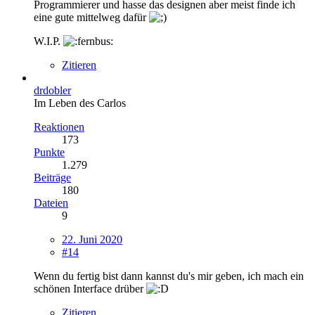
Programmierer und hasse das designen aber meist finde ich
eine gute mittelweg dafür
W.I.P.
Zitieren
drdobler
Im Leben des Carlos
Reaktionen
173
Punkte
1.279
Beiträge
180
Dateien
9
22. Juni 2020
#14
Wenn du fertig bist dann kannst du's mir geben, ich mach ein
schönen Interface drüber
Zitieren