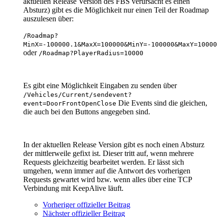
aktuellen Release Version des FBS verursacht es einen
Absturz) gibt es die Möglichkeit nur einen Teil der Roadmap
auszulesen über:
/Roadmap?
MinX=-100000.1&MaxX=100000&MinY=-100000&MaxY=10000
oder
/Roadmap?PlayerRadius=10000
Es gibt eine Möglichkeit Eingaben zu senden über
/Vehicles/Current/sendevent?
Die Events sind die gleichen,
event=DoorFrontOpenClose
die auch bei den Buttons angegeben sind.
In der aktuellen Release Version gibt es noch einen Absturz
der mittlerweile gefixt ist. Dieser tritt auf, wenn mehrere
Requests gleichzeitig bearbeitet werden. Er lässt sich
umgehen, wenn immer auf die Antwort des vorherigen
Requests gewartet wird bzw. wenn alles über eine TCP
Verbindung mit KeepAlive läuft.
Vorheriger offizieller Beitrag
Nächster offizieller Beitrag