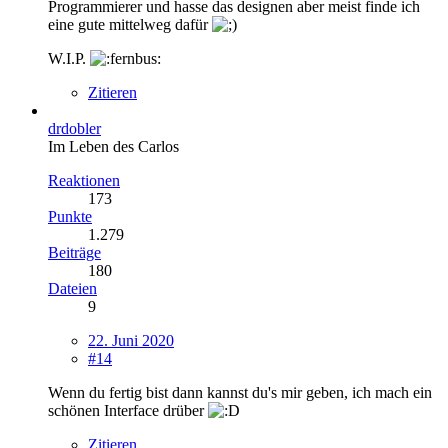
Programmierer und hasse das designen aber meist finde ich
eine gute mittelweg dafür
W.I.P.
Zitieren
drdobler
Im Leben des Carlos
Reaktionen
173
Punkte
1.279
Beiträge
180
Dateien
9
22. Juni 2020
#14
Wenn du fertig bist dann kannst du's mir geben, ich mach ein
schönen Interface drüber
Zitieren