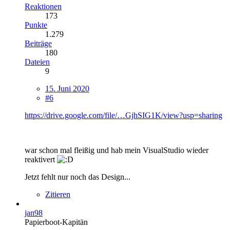
Reaktionen
173
Punkte
1.279
Beiträge
180
Dateien
9
15. Juni 2020
#6
https://drive.google.com/file/…GjhSIG1K/view?usp=sharing
war schon mal fleißig und hab mein VisualStudio wieder
reaktivert
Jetzt fehlt nur noch das Design...
Zitieren
jan98
Papierboot-Kapitän