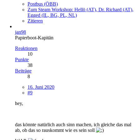
Postbus (ÖBB)
Zum Steam Workshop: Hellö (AT), Dr. Richard (AT),
Egged (IL, BG, PL, NL)
Zitieren
jan98
Papierboot-Kapitän
Reaktionen
10
Punkte
38
Beiträge
8
16. Juni 2020
#9
hey,
das könnte natürlich auch sinn machen, ich gleiche das mal
ab, ob das so rauskommt wie es sein soll