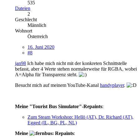
535
Dateien
2
Geschlecht
Männlich
Wohnort
Österreich
16. Juni 2020
#8
jan98
Ich habe mich nicht mit der konkreten Schnittstelle
befasst, aber 4 Werte stehen normalerweise für RGBA, wobei
A=Alpha für Transparenz steht.
Besucht mich auf meinem YouTube-Kanal
handyplayer
.
Meine "Tourist Bus Simulator"-Repaints
:
Zum Steam Workshop: Hellö (AT), Dr. Richard (AT),
Egged (IL, BG, PL, NL)
Meine
Repaints
: