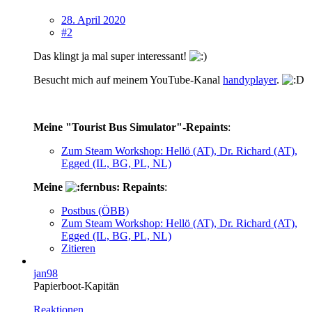
28. April 2020
#2
Das klingt ja mal super interessant!
Besucht mich auf meinem YouTube-Kanal
handyplayer
.
Meine "Tourist Bus Simulator"-Repaints
:
Zum Steam Workshop: Hellö (AT), Dr. Richard (AT),
Egged (IL, BG, PL, NL)
Meine
Repaints
:
Postbus (ÖBB)
Zum Steam Workshop: Hellö (AT), Dr. Richard (AT),
Egged (IL, BG, PL, NL)
Zitieren
jan98
Papierboot-Kapitän
Reaktionen