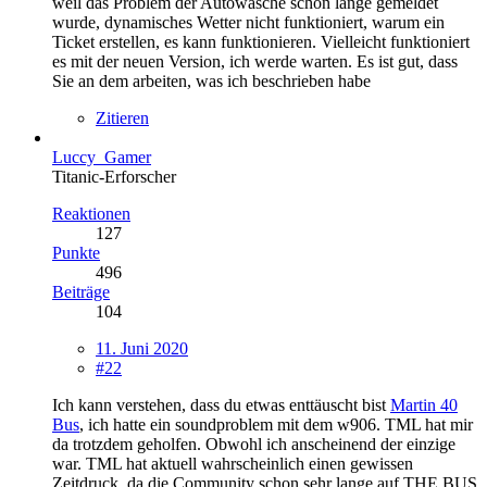
weil das Problem der Autowäsche schon lange gemeldet
wurde, dynamisches Wetter nicht funktioniert, warum ein
Ticket erstellen, es kann funktionieren. Vielleicht funktioniert
es mit der neuen Version, ich werde warten. Es ist gut, dass
Sie an dem arbeiten, was ich beschrieben habe
Zitieren
Luccy_Gamer
Titanic-Erforscher
Reaktionen
127
Punkte
496
Beiträge
104
11. Juni 2020
#22
Ich kann verstehen, dass du etwas enttäuscht bist
Martin 40
Bus
, ich hatte ein soundproblem mit dem w906. TML hat mir
da trotzdem geholfen. Obwohl ich anscheinend der einzige
war. TML hat aktuell wahrscheinlich einen gewissen
Zeitdruck, da die Community schon sehr lange auf THE BUS