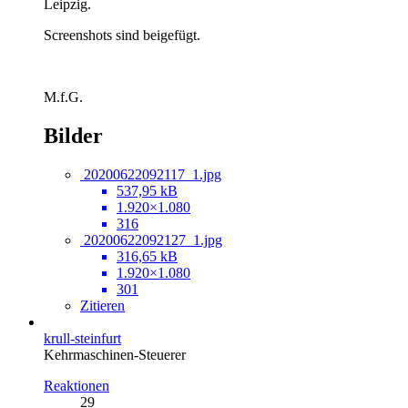
Leipzig.
Screenshots sind beigefügt.
M.f.G.
Bilder
20200622092117_1.jpg
537,95 kB
1.920×1.080
316
20200622092127_1.jpg
316,65 kB
1.920×1.080
301
Zitieren
krull-steinfurt
Kehrmaschinen-Steuerer
Reaktionen
29