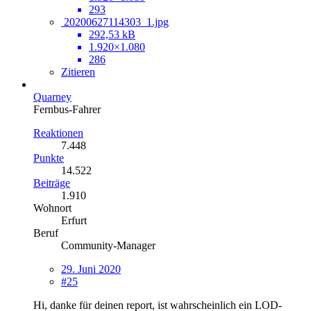
293
20200627114303_1.jpg
292,53 kB
1.920×1.080
286
Zitieren
Quarney
Fernbus-Fahrer
Reaktionen
7.448
Punkte
14.522
Beiträge
1.910
Wohnort
Erfurt
Beruf
Community-Manager
29. Juni 2020
#25
Hi, danke für deinen report, ist wahrscheinlich ein LOD-