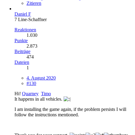
Zitieren
Daniel F
7 Line-Schaffner
Reaktionen
1.030
Punkte
2.873
Beiträge
474
Dateien
1
4. August 2020
#130
Hi!
Quarney
Timo
It happens in all vehicles.
I am installing the game again, if the problem persists I will
follow the instructions mentioned.