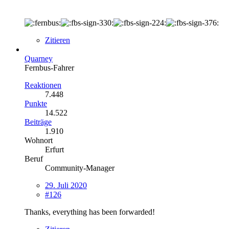
Zitieren
Quarney
Fernbus-Fahrer
Reaktionen
7.448
Punkte
14.522
Beiträge
1.910
Wohnort
Erfurt
Beruf
Community-Manager
29. Juli 2020
#126
Thanks, everything has been forwarded!