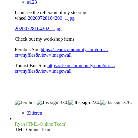
#123
I can see the reflexion of my steering
wheel.
20200728164200_1.jpg
20200728164202_1.jpg
Check out my workshop items
Fernbus Sim:
https://steamcommunity.com/pro…
er=myfiles&view=imagewall
Tourist Bus Sim:
https://steamcommunity.com/pro…
er=myfiles&view=imagewall
Zitieren
Ryan [TML-Online Team]
TML Online Team