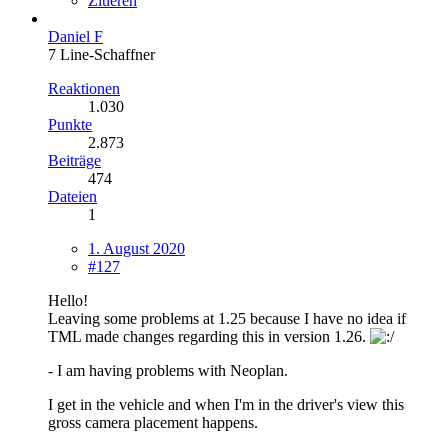
Zitieren
Daniel F
7 Line-Schaffner
Reaktionen
1.030
Punkte
2.873
Beiträge
474
Dateien
1
1. August 2020
#127
Hello!
Leaving some problems at 1.25 because I have no idea if
TML made changes regarding this in version 1.26.
- I am having problems with Neoplan.
I get in the vehicle and when I'm in the driver's view this
gross camera placement happens.