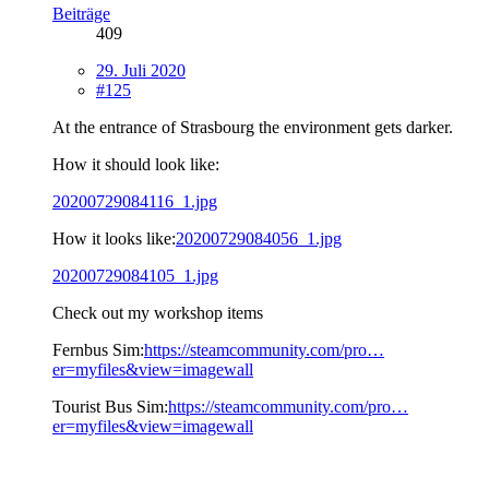
Beiträge
409
29. Juli 2020
#125
At the entrance of Strasbourg the environment gets darker.
How it should look like:
20200729084116_1.jpg
How it looks like:
20200729084056_1.jpg
20200729084105_1.jpg
Check out my workshop items
Fernbus Sim:
https://steamcommunity.com/pro…
er=myfiles&view=imagewall
Tourist Bus Sim:
https://steamcommunity.com/pro…
er=myfiles&view=imagewall