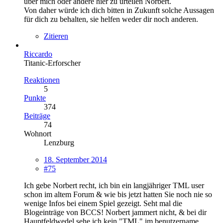
über mich oder andere hier zu urteilen Norbert.
Von daher würde ich dich bitten in Zukunft solche Aussagen
für dich zu behalten, sie helfen weder dir noch anderen.
Zitieren
Riccardo
Titanic-Erforscher
Reaktionen
5
Punkte
374
Beiträge
74
Wohnort
Lenzburg
18. September 2014
#75
Ich gebe Norbert recht, ich bin ein langjähriger TML user
schon im altem Forum & wie bis jetzt hatten Sie noch nie so
wenige Infos bei einem Spiel gezeigt. Seht mal die
Blogeinträge von BCCS! Norbert jammert nicht, & bei dir
Hauptfeldwedel sehe ich kein "TML" im benutzername.