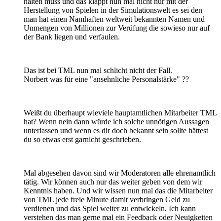
halten muss und das klappt nun mal nicht nur mit der
Herstellung von Spielen in der Simulationswelt es sei den
man hat einen Namhaften weltweit bekannten Namen und
Unmengen von Millionen zur Verüfung die sowieso nur auf
der Bank liegen und verfaulen.
Das ist bei TML nun mal schlicht nicht der Fall.
Norbert was für eine "ansehnliche Personalstärke" ??
Weißt du überhaupt wieviele hauptamtlichen Mitarbeiter TML
hat? Wenn nein dann würde ich solche unnötigen Aussagen
unterlassen und wenn es dir doch bekannt sein sollte hättest
du so etwas erst garnicht geschrieben.
Mal abgesehen davon sind wir Moderatoren alle ehrenamtlich
tätig. Wir können auch nur das weiter geben von dem wir
Kenntnis haben. Und wir wissen nun mal das die Mitarbeiter
von TML jede freie Minute damit verbringen Geld zu
verdienen und das Spiel weiter zu entwickeln. Ich kann
verstehen das man gerne mal ein Feedback oder Neuigkeiten