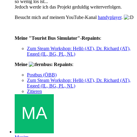
so wenig los ist...
Jedoch werde ich das Projekt geduldig weiterverfolgen.
Besucht mich auf meinem YouTube-Kanal
handyplayer
.
Meine "Tourist Bus Simulator"-Repaints
:
Zum Steam Workshop: Hellö (AT), Dr. Richard (AT),
Egged (IL, BG, PL, NL)
Meine
Repaints
:
Postbus (ÖBB)
Zum Steam Workshop: Hellö (AT), Dr. Richard (AT),
Egged (IL, BG, PL, NL)
Zitieren