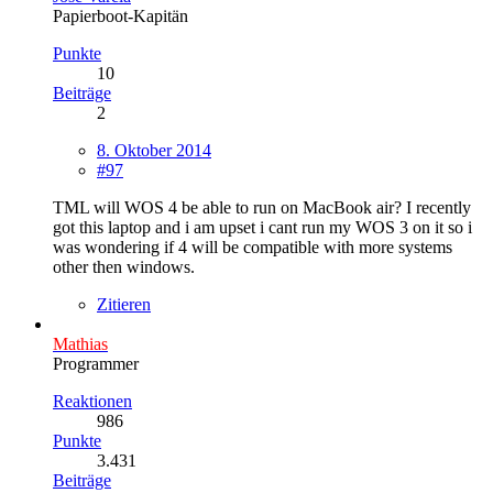
Papierboot-Kapitän
Punkte
10
Beiträge
2
8. Oktober 2014
#97
TML will WOS 4 be able to run on MacBook air? I recently
got this laptop and i am upset i cant run my WOS 3 on it so i
was wondering if 4 will be compatible with more systems
other then windows.
Zitieren
Mathias
Programmer
Reaktionen
986
Punkte
3.431
Beiträge