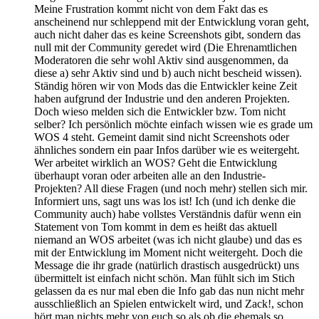
Meine Frustration kommt nicht von dem Fakt das es
anscheinend nur schleppend mit der Entwicklung voran geht,
auch nicht daher das es keine Screenshots gibt, sondern das
null mit der Community geredet wird (Die Ehrenamtlichen
Moderatoren die sehr wohl Aktiv sind ausgenommen, da
diese a) sehr Aktiv sind und b) auch nicht bescheid wissen).
Ständig hören wir von Mods das die Entwickler keine Zeit
haben aufgrund der Industrie und den anderen Projekten.
Doch wieso melden sich die Entwickler bzw. Tom nicht
selber? Ich persönlich möchte einfach wissen wie es grade um
WOS 4 steht. Gemeint damit sind nicht Screenshots oder
ähnliches sondern ein paar Infos darüber wie es weitergeht.
Wer arbeitet wirklich an WOS? Geht die Entwicklung
überhaupt voran oder arbeiten alle an den Industrie-
Projekten? All diese Fragen (und noch mehr) stellen sich mir.
Informiert uns, sagt uns was los ist! Ich (und ich denke die
Community auch) habe vollstes Verständnis dafür wenn ein
Statement von Tom kommt in dem es heißt das aktuell
niemand an WOS arbeitet (was ich nicht glaube) und das es
mit der Entwicklung im Moment nicht weitergeht. Doch die
Message die ihr grade (natürlich drastisch ausgedrückt) uns
übermittelt ist einfach nicht schön. Man fühlt sich im Stich
gelassen da es nur mal eben die Info gab das nun nicht mehr
ausschließlich an Spielen entwickelt wird, und Zack!, schon
hört man nichts mehr von euch so als ob die ehemals so