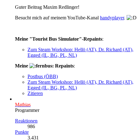
Guter Beitrag Maxim Redlinger!
Besucht mich auf meinem YouTube-Kanal
handyplayer
.
Meine "Tourist Bus Simulator"-Repaints
:
Zum Steam Workshop: Hellö (AT), Dr. Richard (AT),
Egged (IL, BG, PL, NL)
Meine
Repaints
:
Postbus (ÖBB)
Zum Steam Workshop: Hellö (AT), Dr. Richard (AT),
Egged (IL, BG, PL, NL)
Zitieren
Mathias
Programmer
Reaktionen
986
Punkte
3.431