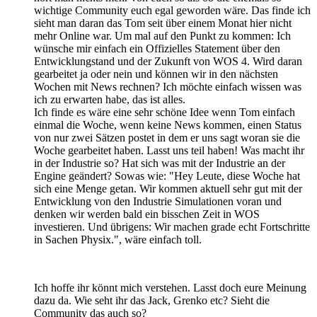
wichtige Community euch egal geworden wäre. Das finde ich
sieht man daran das Tom seit über einem Monat hier nicht
mehr Online war. Um mal auf den Punkt zu kommen: Ich
wünsche mir einfach ein Offizielles Statement über den
Entwicklungstand und der Zukunft von WOS 4. Wird daran
gearbeitet ja oder nein und können wir in den nächsten
Wochen mit News rechnen? Ich möchte einfach wissen was
ich zu erwarten habe, das ist alles.
Ich finde es wäre eine sehr schöne Idee wenn Tom einfach
einmal die Woche, wenn keine News kommen, einen Status
von nur zwei Sätzen postet in dem er uns sagt woran sie die
Woche gearbeitet haben. Lasst uns teil haben! Was macht ihr
in der Industrie so? Hat sich was mit der Industrie an der
Engine geändert? Sowas wie: "Hey Leute, diese Woche hat
sich eine Menge getan. Wir kommen aktuell sehr gut mit der
Entwicklung von den Industrie Simulationen voran und
denken wir werden bald ein bisschen Zeit in WOS
investieren. Und übrigens: Wir machen grade echt Fortschritte
in Sachen Physix.", wäre einfach toll.
Ich hoffe ihr könnt mich verstehen. Lasst doch eure Meinung
dazu da. Wie seht ihr das Jack, Grenko etc? Sieht die
Community das auch so?