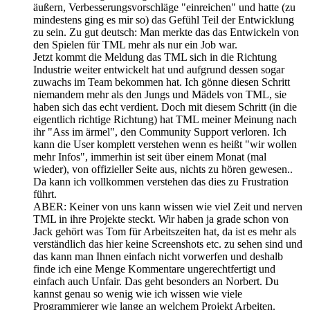
äußern, Verbesserungsvorschläge "einreichen" und hatte (zu
mindestens ging es mir so) das Gefühl Teil der Entwicklung
zu sein. Zu gut deutsch: Man merkte das das Entwickeln von
den Spielen für TML mehr als nur ein Job war.
Jetzt kommt die Meldung das TML sich in die Richtung
Industrie weiter entwickelt hat und aufgrund dessen sogar
zuwachs im Team bekommen hat. Ich gönne diesen Schritt
niemandem mehr als den Jungs und Mädels von TML, sie
haben sich das echt verdient. Doch mit diesem Schritt (in die
eigentlich richtige Richtung) hat TML meiner Meinung nach
ihr "Ass im ärmel", den Community Support verloren. Ich
kann die User komplett verstehen wenn es heißt "wir wollen
mehr Infos", immerhin ist seit über einem Monat (mal
wieder), von offizieller Seite aus, nichts zu hören gewesen..
Da kann ich vollkommen verstehen das dies zu Frustration
führt.
ABER: Keiner von uns kann wissen wie viel Zeit und nerven
TML in ihre Projekte steckt. Wir haben ja grade schon von
Jack gehört was Tom für Arbeitszeiten hat, da ist es mehr als
verständlich das hier keine Screenshots etc. zu sehen sind und
das kann man Ihnen einfach nicht vorwerfen und deshalb
finde ich eine Menge Kommentare ungerechtfertigt und
einfach auch Unfair. Das geht besonders an Norbert. Du
kannst genau so wenig wie ich wissen wie viele
Programmierer wie lange an welchem Projekt Arbeiten.