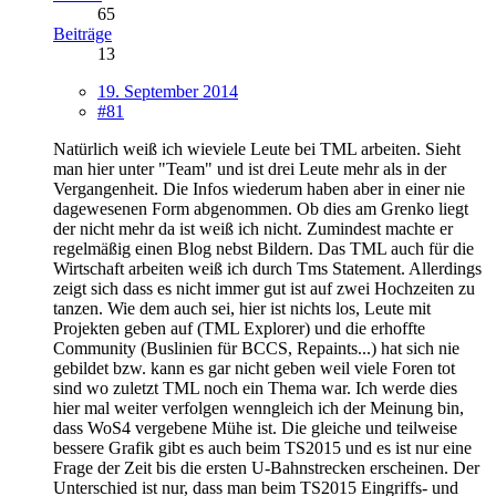
65
Beiträge
13
19. September 2014
#81
Natürlich weiß ich wieviele Leute bei TML arbeiten. Sieht
man hier unter "Team" und ist drei Leute mehr als in der
Vergangenheit. Die Infos wiederum haben aber in einer nie
dagewesenen Form abgenommen. Ob dies am Grenko liegt
der nicht mehr da ist weiß ich nicht. Zumindest machte er
regelmäßig einen Blog nebst Bildern. Das TML auch für die
Wirtschaft arbeiten weiß ich durch Tms Statement. Allerdings
zeigt sich dass es nicht immer gut ist auf zwei Hochzeiten zu
tanzen. Wie dem auch sei, hier ist nichts los, Leute mit
Projekten geben auf (TML Explorer) und die erhoffte
Community (Buslinien für BCCS, Repaints...) hat sich nie
gebildet bzw. kann es gar nicht geben weil viele Foren tot
sind wo zuletzt TML noch ein Thema war. Ich werde dies
hier mal weiter verfolgen wenngleich ich der Meinung bin,
dass WoS4 vergebene Mühe ist. Die gleiche und teilweise
bessere Grafik gibt es auch beim TS2015 und es ist nur eine
Frage der Zeit bis die ersten U-Bahnstrecken erscheinen. Der
Unterschied ist nur, dass man beim TS2015 Eingriffs- und