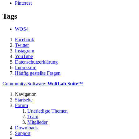
Pinterest
Tags
WOS4
Facebook
Twitter
Instagram
YouTube
Datenschutzerklärung
Impressum
Häufig gestellte Fragen
Community-Software:
WoltLab Suite™
Navigation
Startseite
Forum
Unerledigte Themen
Team
Mitglieder
Downloads
Support