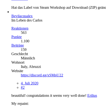
Hat das Label von
Steam Workshop
auf
Download (ZIP)
geänd
Bevilacqualex
Im Leben des Carlos
Reaktionen
563
Punkte
1.100
Beiträge
159
Geschlecht
Männlich
Wohnort
Italy, Abruzzi
Website
https://discord.gg/xSMnU22
4. Juli 2020
#2
beautiful! congratulations it seems very well done!
Erilius
My repaint: