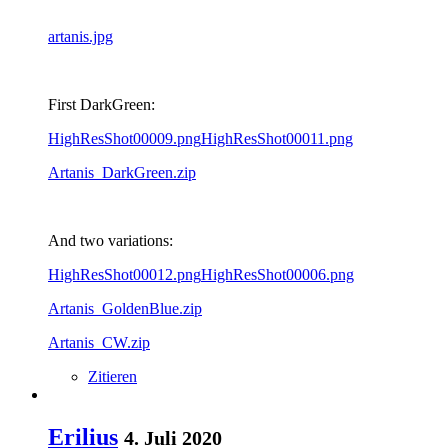
artanis.jpg
First DarkGreen:
HighResShot00009.png
HighResShot00011.png
Artanis_DarkGreen.zip
And two variations:
HighResShot00012.png
HighResShot00006.png
Artanis_GoldenBlue.zip
Artanis_CW.zip
Zitieren
Erilius
4. Juli 2020