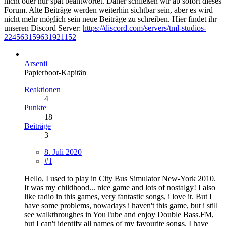
nicht oder nur spät beantwortet. Daher schließen wir ab sofort dieses
Forum. Alte Beiträge werden weiterhin sichtbar sein, aber es wird
nicht mehr möglich sein neue Beiträge zu schreiben. Hier findet ihr
unseren Discord Server:
https://discord.com/servers/tml-studios-
224563159631921152
Arsenii
Papierboot-Kapitän
Reaktionen
4
Punkte
18
Beiträge
3
8. Juli 2020
#1
Hello, I used to play in City Bus Simulator New-York 2010.
It was my childhood... nice game and lots of nostalgy! I also
like radio in this games, very fantastic songs, i love it. But I
have some problems, nowadays i haven't this game, but i still
see walkthroughes in YouTube and enjoy Double Bass.FM,
but I can't identify all names of my favourite songs. I have