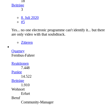
18
Beiträge
3
8. Juli 2020
#5
Yes... no one electronic programme can't identify it... but there
are only video with that soubdtrack.
Zitieren
Quarney
Fernbus-Fahrer
Reaktionen
7.448
Punkte
14.522
Beiträge
1.910
Wohnort
Erfurt
Beruf
Community-Manager