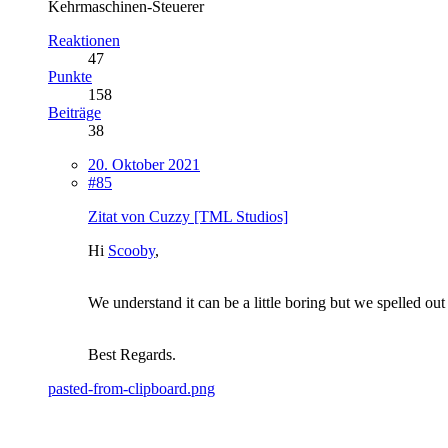
Kehrmaschinen-Steuerer
Reaktionen
47
Punkte
158
Beiträge
38
20. Oktober 2021
#85
Zitat von Cuzzy [TML Studios]
Hi
Scooby
,
We understand it can be a little boring but we spelled ou
Best Regards.
pasted-from-clipboard.png