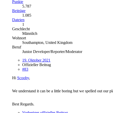
Punkte
5.787
Beiträge
1.085
Dateien
1
Geschlecht
Männlich
Wohnort
Southampton, United Kingdom
Beruf
Junior Developer/Reporter/Moderator
19. Oktober 2021
Offizieller Beitrag
#83
Hi
Scooby
,
We understand it can be a little boring but we spelled out our 
Best Regards.
Vorheriger offizieller Beitrag