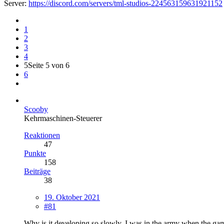
Server:
https://discord.com/servers/tml-studios-224563159631921152
1
2
3
4
5
Seite 5 von 6
6
Scooby
Kehrmaschinen-Steuerer
Reaktionen
47
Punkte
158
Beiträge
38
19. Oktober 2021
#81
Why is it developing so slowly. I was in the army when the game 