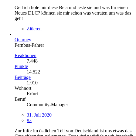
Geil ich hole mir diese Beta und teste sie und was für einen
Neues DLC? können sie mir schon was verraten um was das
geht
Zitieren
Quarney
Fernbus-Fahrer
Reaktionen
7.448
Punkte
14.522
Beiträge
1.910
Wohnort
Erfurt
Beruf
Community-Manager
31. Juli 2020
#3
Zur Info: im östlichen Teil von Deutschland ist uns etwas das