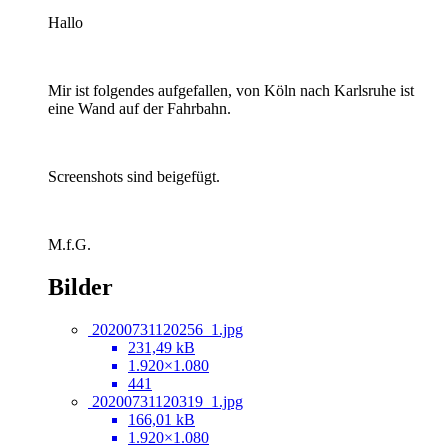
Hallo
Mir ist folgendes aufgefallen, von Köln nach Karlsruhe ist
eine Wand auf der Fahrbahn.
Screenshots sind beigefügt.
M.f.G.
Bilder
20200731120256_1.jpg
231,49 kB
1.920×1.080
441
20200731120319_1.jpg
166,01 kB
1.920×1.080