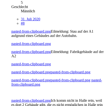
5
Geschlecht
Männlich
31. Juli 2020
#8
pasted-from-clipboard.png
Eilmeldung: Stau auf der A1
aufgrund eines Gebäudes auf der Autobahn.
pasted-from-clipboard.png
pasted-from-clipboard.png
Eilmeldung: Fabrikgebäude auf der
A2
pasted-from-clipboard.png
pasted-from-clipboard.png
pasted-from-clipboard.png
pasted-from-clipboard.png
pasted-from-clipboard.png
pasted-
from-clipboard.png
pasted-from-clipboard.png
Ich komm nicht in Halle rein, weil
es dort 2 Gebäude gibt, die es nicht ermöglichen in Halle rein