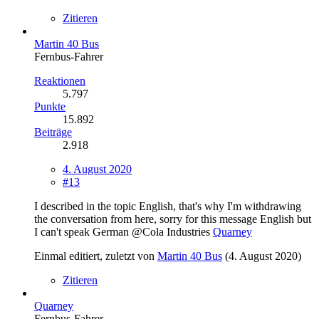
Zitieren
Martin 40 Bus
Fernbus-Fahrer
Reaktionen
5.797
Punkte
15.892
Beiträge
2.918
4. August 2020
#13
I described in the topic English, that's why I'm withdrawing
the conversation from here, sorry for this message English but
I can't speak German @Cola Industries
Quarney
Einmal editiert, zuletzt von
Martin 40 Bus
(
4. August 2020
)
Zitieren
Quarney
Fernbus-Fahrer