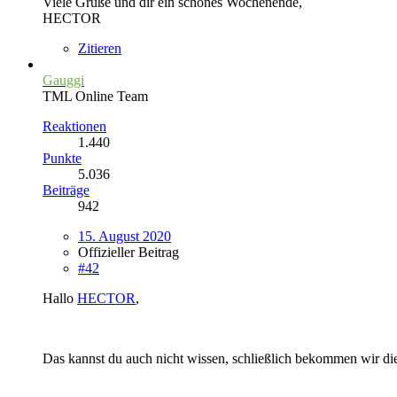
Viele Grüße und dir ein schönes Wochenende,
HECTOR
Zitieren
Gauggi
TML Online Team
Reaktionen
1.440
Punkte
5.036
Beiträge
942
15. August 2020
Offizieller Beitrag
#42
Hallo
HECTOR
,
Das kannst du auch nicht wissen, schließlich bekommen wir di