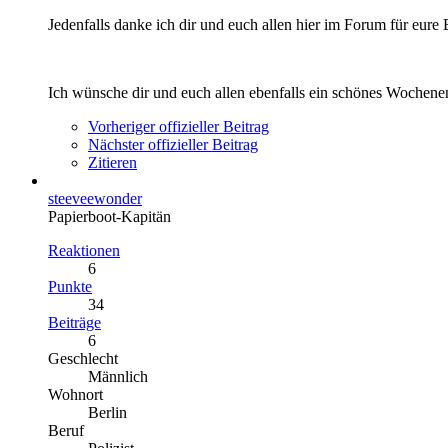
Jedenfalls danke ich dir und euch allen hier im Forum für eure 
Ich wünsche dir und euch allen ebenfalls ein schönes Wochen
Vorheriger offizieller Beitrag
Nächster offizieller Beitrag
Zitieren
steeveewonder
Papierboot-Kapitän
Reaktionen
6
Punkte
34
Beiträge
6
Geschlecht
Männlich
Wohnort
Berlin
Beruf