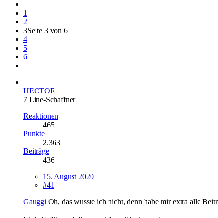
1
2
3
Seite 3 von 6
4
5
6
HECTOR
7 Line-Schaffner
Reaktionen
465
Punkte
2.363
Beiträge
436
15. August 2020
#41
Gauggi
Oh, das wusste ich nicht, denn habe mir extra alle Beit