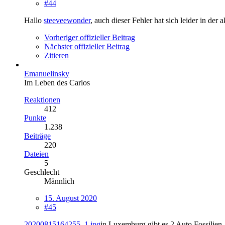
#44
Hallo
steeveewonder
, auch dieser Fehler hat sich leider in der 
Vorheriger offizieller Beitrag
Nächster offizieller Beitrag
Zitieren
Emanuelinsky
Im Leben des Carlos
Reaktionen
412
Punkte
1.238
Beiträge
220
Dateien
5
Geschlecht
Männlich
15. August 2020
#45
20200815164255_1.jpg
in Luxemburg gibt es 2 Auto Fossilien