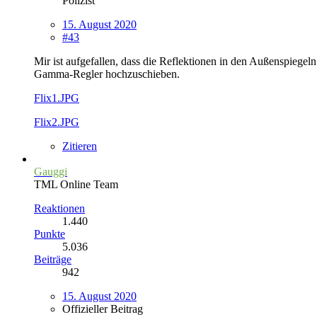
Polizist
15. August 2020
#43
Mir ist aufgefallen, dass die Reflektionen in den Außenspiege
Gamma-Regler hochzuschieben.
Flix1.JPG
Flix2.JPG
Zitieren
Gauggi
TML Online Team
Reaktionen
1.440
Punkte
5.036
Beiträge
942
15. August 2020
Offizieller Beitrag