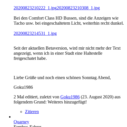
20200823210222_1.jpg
20200823210308_1.jpg
Bei den Comfort Class HD Bussen, sind die Anzeigen wie
Tacho usw. bei eingeschaltetem Licht, weiterhin recht dunkel.
20200823214531_1.jpg
Seit der aktuellen Betaversion, wird mir nicht mehr der Text
angezeigt, wenn ich in einer Stadt eine Haltestelle
freigeschatet habe.
Liebe Grüße und noch einen schönen Sonntag Abend,
Goku1986
2 Mal editiert, zuletzt von
Goku1986
(
23. August 2020
) aus
folgendem Grund: Weiteres hinzugefügt!
Zitieren
Quarney
Fernbus-Fahrer