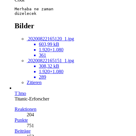
düzelecek
Bilder
20200822165120_1.jpg
603,99 kB
1.920×1.080
361
20200822165151_1.jpg
308,32 kB
1.920×1.080
289
Zitieren
T3mo
Titanic-Erforscher
Reaktionen
204
Punkte
751
Beiträge