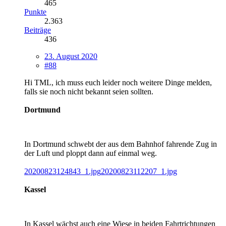
465
Punkte
2.363
Beiträge
436
23. August 2020
#88
Hi TML, ich muss euch leider noch weitere Dinge melden,
falls sie noch nicht bekannt seien sollten.
Dortmund
In Dortmund schwebt der aus dem Bahnhof fahrende Zug in
der Luft und ploppt dann auf einmal weg.
20200823124843_1.jpg
20200823112207_1.jpg
Kassel
In Kassel wächst auch eine Wiese in beiden Fahrtrichtungen