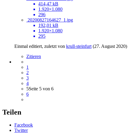
414,47 kB
1.920×1.080
296
20200827164627_1.jpg
192,01 kB
1.920×1.080
295
Einmal editiert, zuletzt von
krull-steinfurt
(
27. August 2020
)
Zitieren
1
2
3
4
5
Seite 5 von 6
6
Teilen
Facebook
Twitter