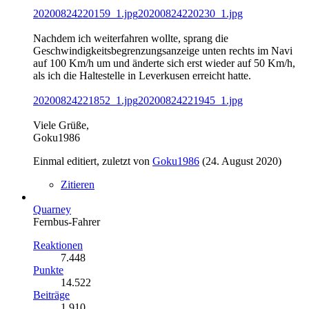
20200824220159_1.jpg
20200824220230_1.jpg
Nachdem ich weiterfahren wollte, sprang die
Geschwindigkeitsbegrenzungsanzeige unten rechts im Navi
auf 100 Km/h um und änderte sich erst wieder auf 50 Km/h,
als ich die Haltestelle in Leverkusen erreicht hatte.
20200824221852_1.jpg
20200824221945_1.jpg
Viele Grüße,
Goku1986
Einmal editiert, zuletzt von
Goku1986
(
24. August 2020
)
Zitieren
Quarney
Fernbus-Fahrer
Reaktionen
7.448
Punkte
14.522
Beiträge
1.910