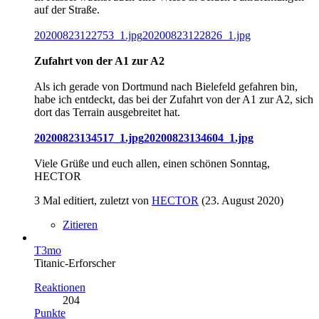
auf der Straße.
20200823122753_1.jpg
20200823122826_1.jpg
Zufahrt von der A1 zur A2
Als ich gerade von Dortmund nach Bielefeld gefahren bin,
habe ich entdeckt, das bei der Zufahrt von der A1 zur A2, sich
dort das Terrain ausgebreitet hat.
20200823134517_1.jpg
20200823134604_1.jpg
Viele Grüße und euch allen, einen schönen Sonntag,
HECTOR
3 Mal editiert, zuletzt von
HECTOR
(
23. August 2020
)
Zitieren
T3mo
Titanic-Erforscher
Reaktionen
204
Punkte