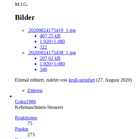
M.f.G.
Bilder
20200824175419_1.jpg
407,25 kB
1.920×1.080
322
20200824175438_1.jpg
207,02 kB
1.920×1.080
346
Einmal editiert, zuletzt von
krull-steinfurt
(
27. August 2020
)
Zitieren
Goku1986
Kehrmaschinen-Steuerer
Reaktionen
75
Punkte
273