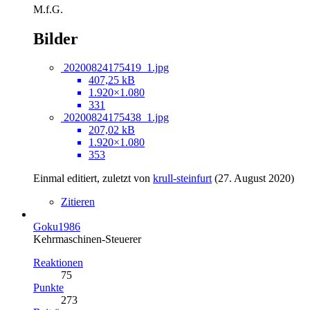
M.f.G.
Bilder
20200824175419_1.jpg
407,25 kB
1.920×1.080
331
20200824175438_1.jpg
207,02 kB
1.920×1.080
353
Einmal editiert, zuletzt von
krull-steinfurt
(
27. August 2020
)
Zitieren
Goku1986
Kehrmaschinen-Steuerer
Reaktionen
75
Punkte
273