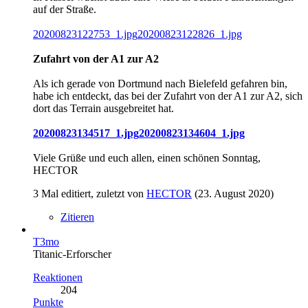
auf der Straße.
20200823122753_1.jpg
20200823122826_1.jpg
Zufahrt von der A1 zur A2
Als ich gerade von Dortmund nach Bielefeld gefahren bin,
habe ich entdeckt, das bei der Zufahrt von der A1 zur A2, sich
dort das Terrain ausgebreitet hat.
20200823134517_1.jpg
20200823134604_1.jpg
Viele Grüße und euch allen, einen schönen Sonntag,
HECTOR
3 Mal editiert, zuletzt von
HECTOR
(
23. August 2020
)
Zitieren
T3mo
Titanic-Erforscher
Reaktionen
204
Punkte