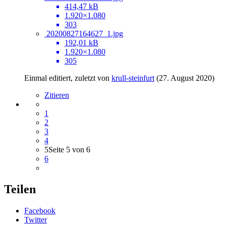
414,47 kB
1.920×1.080
303
20200827164627_1.jpg
192,01 kB
1.920×1.080
305
Einmal editiert, zuletzt von
krull-steinfurt
(
27. August 2020
)
Zitieren
1
2
3
4
5
Seite 5 von 6
6
Teilen
Facebook
Twitter