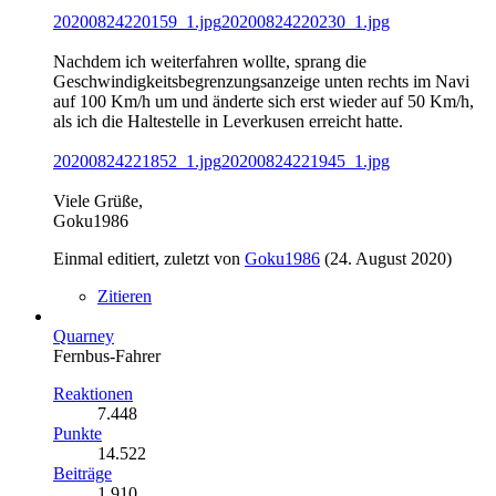
20200824220159_1.jpg
20200824220230_1.jpg
Nachdem ich weiterfahren wollte, sprang die
Geschwindigkeitsbegrenzungsanzeige unten rechts im Navi
auf 100 Km/h um und änderte sich erst wieder auf 50 Km/h,
als ich die Haltestelle in Leverkusen erreicht hatte.
20200824221852_1.jpg
20200824221945_1.jpg
Viele Grüße,
Goku1986
Einmal editiert, zuletzt von
Goku1986
(
24. August 2020
)
Zitieren
Quarney
Fernbus-Fahrer
Reaktionen
7.448
Punkte
14.522
Beiträge
1.910