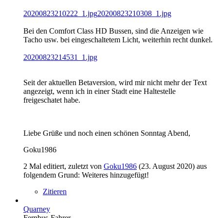
20200823210222_1.jpg
20200823210308_1.jpg
Bei den Comfort Class HD Bussen, sind die Anzeigen wie
Tacho usw. bei eingeschaltetem Licht, weiterhin recht dunkel.
20200823214531_1.jpg
Seit der aktuellen Betaversion, wird mir nicht mehr der Text
angezeigt, wenn ich in einer Stadt eine Haltestelle
freigeschatet habe.
Liebe Grüße und noch einen schönen Sonntag Abend,
Goku1986
2 Mal editiert, zuletzt von
Goku1986
(
23. August 2020
) aus
folgendem Grund: Weiteres hinzugefügt!
Zitieren
Quarney
Fernbus-Fahrer