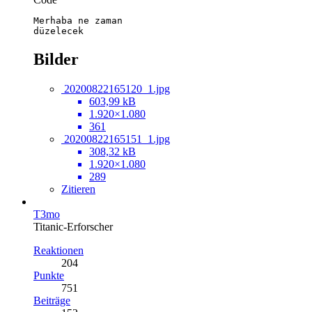
düzelecek
Bilder
20200822165120_1.jpg
603,99 kB
1.920×1.080
361
20200822165151_1.jpg
308,32 kB
1.920×1.080
289
Zitieren
T3mo
Titanic-Erforscher
Reaktionen
204
Punkte
751
Beiträge