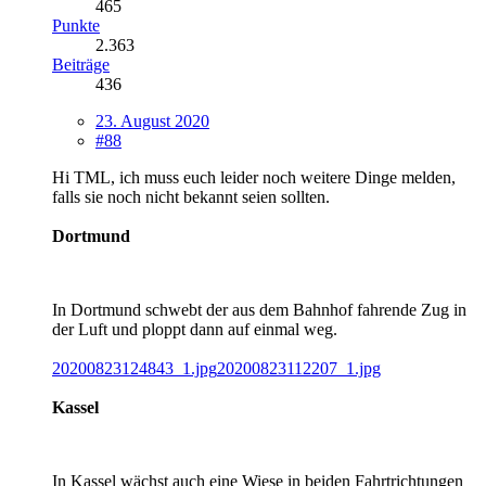
465
Punkte
2.363
Beiträge
436
23. August 2020
#88
Hi TML, ich muss euch leider noch weitere Dinge melden,
falls sie noch nicht bekannt seien sollten.
Dortmund
In Dortmund schwebt der aus dem Bahnhof fahrende Zug in
der Luft und ploppt dann auf einmal weg.
20200823124843_1.jpg
20200823112207_1.jpg
Kassel
In Kassel wächst auch eine Wiese in beiden Fahrtrichtungen