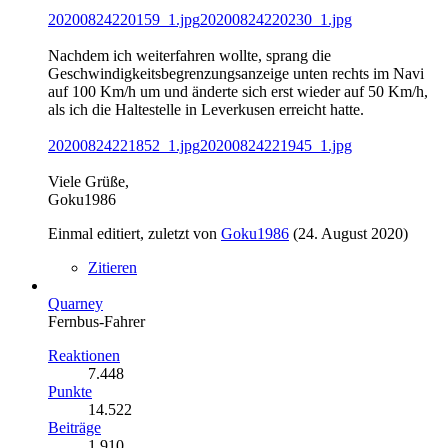
20200824220159_1.jpg
20200824220230_1.jpg
Nachdem ich weiterfahren wollte, sprang die
Geschwindigkeitsbegrenzungsanzeige unten rechts im Navi
auf 100 Km/h um und änderte sich erst wieder auf 50 Km/h,
als ich die Haltestelle in Leverkusen erreicht hatte.
20200824221852_1.jpg
20200824221945_1.jpg
Viele Grüße,
Goku1986
Einmal editiert, zuletzt von
Goku1986
(
24. August 2020
)
Zitieren
Quarney
Fernbus-Fahrer
Reaktionen
7.448
Punkte
14.522
Beiträge
1.910