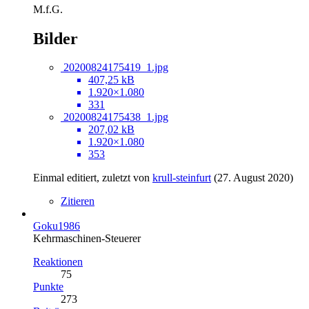
M.f.G.
Bilder
20200824175419_1.jpg
407,25 kB
1.920×1.080
331
20200824175438_1.jpg
207,02 kB
1.920×1.080
353
Einmal editiert, zuletzt von
krull-steinfurt
(
27. August 2020
)
Zitieren
Goku1986
Kehrmaschinen-Steuerer
Reaktionen
75
Punkte
273