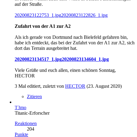
auf der Straße.
20200823122753_1.jpg
20200823122826_1.jpg
Zufahrt von der A1 zur A2
Als ich gerade von Dortmund nach Bielefeld gefahren bin,
habe ich entdeckt, das bei der Zufahrt von der A1 zur A2, sich
dort das Terrain ausgebreitet hat.
20200823134517_1.jpg
20200823134604_1.jpg
Viele Grüße und euch allen, einen schönen Sonntag,
HECTOR
3 Mal editiert, zuletzt von
HECTOR
(
23. August 2020
)
Zitieren
T3mo
Titanic-Erforscher
Reaktionen
204
Punkte