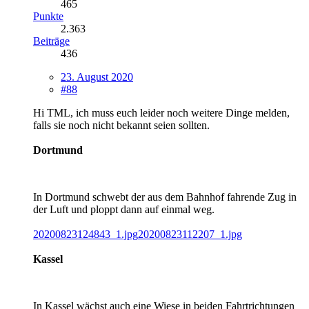
465
Punkte
2.363
Beiträge
436
23. August 2020
#88
Hi TML, ich muss euch leider noch weitere Dinge melden,
falls sie noch nicht bekannt seien sollten.
Dortmund
In Dortmund schwebt der aus dem Bahnhof fahrende Zug in
der Luft und ploppt dann auf einmal weg.
20200823124843_1.jpg
20200823112207_1.jpg
Kassel
In Kassel wächst auch eine Wiese in beiden Fahrtrichtungen