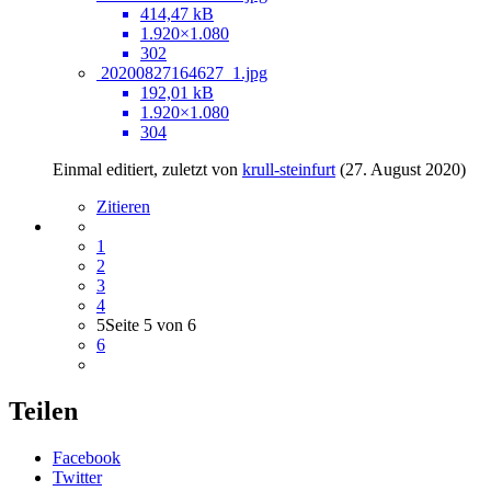
414,47 kB
1.920×1.080
302
20200827164627_1.jpg
192,01 kB
1.920×1.080
304
Einmal editiert, zuletzt von
krull-steinfurt
(
27. August 2020
)
Zitieren
1
2
3
4
5
Seite 5 von 6
6
Teilen
Facebook
Twitter