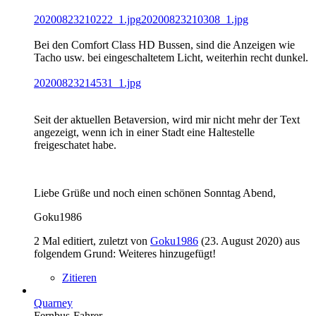
20200823210222_1.jpg
20200823210308_1.jpg
Bei den Comfort Class HD Bussen, sind die Anzeigen wie
Tacho usw. bei eingeschaltetem Licht, weiterhin recht dunkel.
20200823214531_1.jpg
Seit der aktuellen Betaversion, wird mir nicht mehr der Text
angezeigt, wenn ich in einer Stadt eine Haltestelle
freigeschatet habe.
Liebe Grüße und noch einen schönen Sonntag Abend,
Goku1986
2 Mal editiert, zuletzt von
Goku1986
(
23. August 2020
) aus
folgendem Grund: Weiteres hinzugefügt!
Zitieren
Quarney
Fernbus-Fahrer