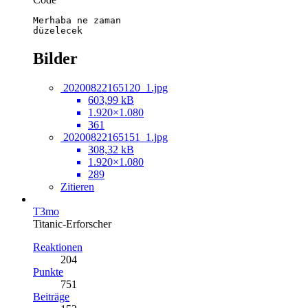
düzelecek
Bilder
20200822165120_1.jpg
603,99 kB
1.920×1.080
361
20200822165151_1.jpg
308,32 kB
1.920×1.080
289
Zitieren
T3mo
Titanic-Erforscher
Reaktionen
204
Punkte
751
Beiträge