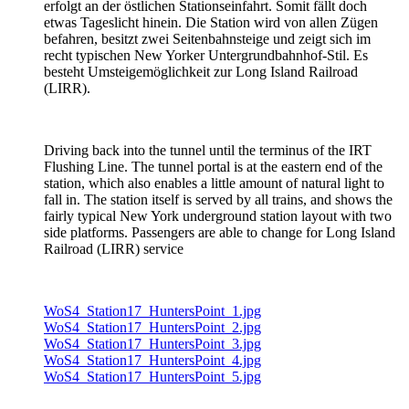
erfolgt an der östlichen Stationseinfahrt. Somit fällt doch
etwas Tageslicht hinein. Die Station wird von allen Zügen
befahren, besitzt zwei Seitenbahnsteige und zeigt sich im
recht typischen New Yorker Untergrundbahnhof-Stil. Es
besteht Umsteigemöglichkeit zur Long Island Railroad
(LIRR).
Driving back into the tunnel until the terminus of the IRT
Flushing Line. The tunnel portal is at the eastern end of the
station, which also enables a little amount of natural light to
fall in. The station itself is served by all trains, and shows the
fairly typical New York underground station layout with two
side platforms. Passengers are able to change for Long Island
Railroad (LIRR) service
WoS4_Station17_HuntersPoint_1.jpg
WoS4_Station17_HuntersPoint_2.jpg
WoS4_Station17_HuntersPoint_3.jpg
WoS4_Station17_HuntersPoint_4.jpg
WoS4_Station17_HuntersPoint_5.jpg