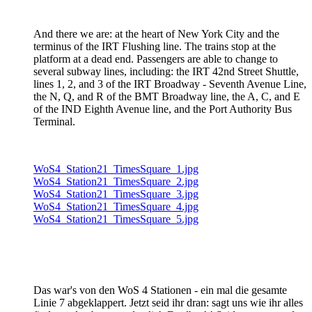
And there we are: at the heart of New York City and the
terminus of the IRT Flushing line. The trains stop at the
platform at a dead end. Passengers are able to change to
several subway lines, including: the IRT 42nd Street Shuttle,
lines 1, 2, and 3 of the IRT Broadway - Seventh Avenue Line,
the N, Q, and R of the BMT Broadway line, the A, C, and E
of the IND Eighth Avenue line, and the Port Authority Bus
Terminal.
WoS4_Station21_TimesSquare_1.jpg
WoS4_Station21_TimesSquare_2.jpg
WoS4_Station21_TimesSquare_3.jpg
WoS4_Station21_TimesSquare_4.jpg
WoS4_Station21_TimesSquare_5.jpg
Das war's von den WoS 4 Stationen - ein mal die gesamte
Linie 7 abgeklappert. Jetzt seid ihr dran: sagt uns wie ihr alles