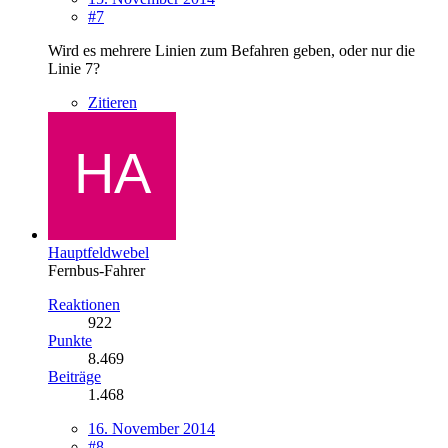
#7
Wird es mehrere Linien zum Befahren geben, oder nur die
Linie 7?
Zitieren
Hauptfeldwebel
Fernbus-Fahrer
Reaktionen
922
Punkte
8.469
Beiträge
1.468
16. November 2014
#8