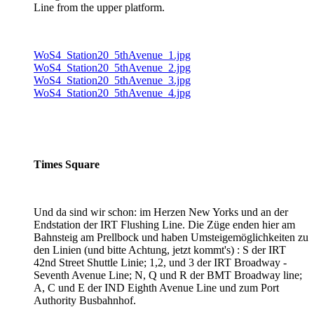
Line from the upper platform.
WoS4_Station20_5thAvenue_1.jpg
WoS4_Station20_5thAvenue_2.jpg
WoS4_Station20_5thAvenue_3.jpg
WoS4_Station20_5thAvenue_4.jpg
Times Square
Und da sind wir schon: im Herzen New Yorks und an der
Endstation der IRT Flushing Line. Die Züge enden hier am
Bahnsteig am Prellbock und haben Umsteigemöglichkeiten zu
den Linien (und bitte Achtung, jetzt kommt's) : S der IRT
42nd Street Shuttle Linie; 1,2, und 3 der IRT Broadway -
Seventh Avenue Line; N, Q und R der BMT Broadway line;
A, C und E der IND Eighth Avenue Line und zum Port
Authority Busbahnhof.