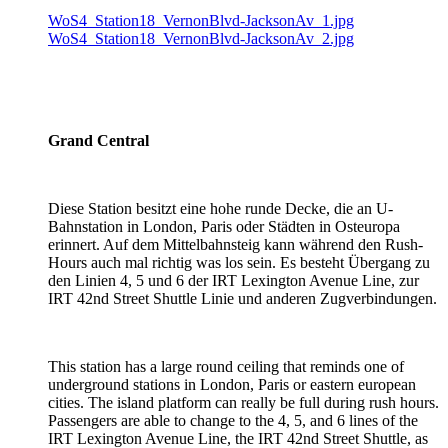
WoS4_Station18_VernonBlvd-JacksonAv_1.jpg
WoS4_Station18_VernonBlvd-JacksonAv_2.jpg
Grand Central
Diese Station besitzt eine hohe runde Decke, die an U-
Bahnstation in London, Paris oder Städten in Osteuropa
erinnert. Auf dem Mittelbahnsteig kann während den Rush-
Hours auch mal richtig was los sein. Es besteht Übergang zu
den Linien 4, 5 und 6 der IRT Lexington Avenue Line, zur
IRT 42nd Street Shuttle Linie und anderen Zugverbindungen.
This station has a large round ceiling that reminds one of
underground stations in London, Paris or eastern european
cities. The island platform can really be full during rush hours.
Passengers are able to change to the 4, 5, and 6 lines of the
IRT Lexington Avenue Line, the IRT 42nd Street Shuttle, as