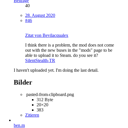
Beiträge
40
28. August 2020
#46
Zitat von Bevilacqualex
I think there is a problem, the mod does not come
out with the new buses in the "mods" page to be
able to upload it to Steam. do you see it?
SilentStealth-TR
I haven't uploaded yet. I'm doing the last detail.
Bilder
pasted-from-clipboard.png
312 Byte
20×20
383
Zitieren
ben.m