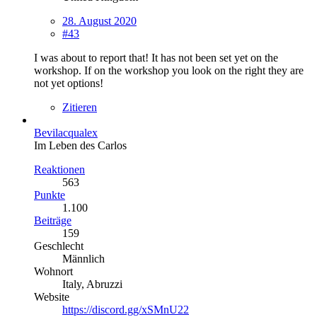
28. August 2020
#43
I was about to report that! It has not been set yet on the
workshop. If on the workshop you look on the right they are
not yet options!
Zitieren
Bevilacqualex
Im Leben des Carlos
Reaktionen
563
Punkte
1.100
Beiträge
159
Geschlecht
Männlich
Wohnort
Italy, Abruzzi
Website
https://discord.gg/xSMnU22