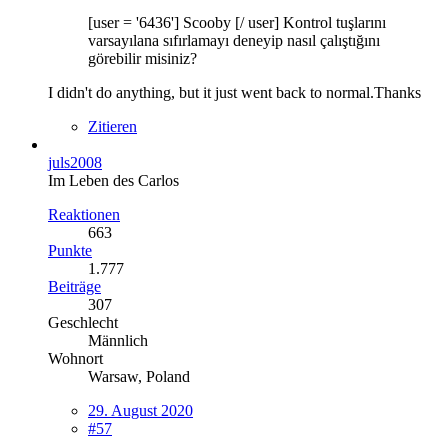
[user = '6436'] Scooby [/ user] Kontrol tuşlarını
varsayılana sıfırlamayı deneyip nasıl çalıştığını
görebilir misiniz?
I didn't do anything, but it just went back to normal.Thanks
Zitieren
juls2008
Im Leben des Carlos
Reaktionen
663
Punkte
1.777
Beiträge
307
Geschlecht
Männlich
Wohnort
Warsaw, Poland
29. August 2020
#57