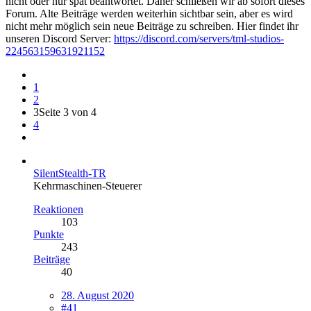
nicht oder nur spät beantwortet. Daher schließen wir ab sofort dieses
Forum. Alte Beiträge werden weiterhin sichtbar sein, aber es wird
nicht mehr möglich sein neue Beiträge zu schreiben. Hier findet ihr
unseren Discord Server:
https://discord.com/servers/tml-studios-
224563159631921152
1
2
3
Seite 3 von 4
4
SilentStealth-TR
Kehrmaschinen-Steuerer
Reaktionen
103
Punkte
243
Beiträge
40
28. August 2020
#41