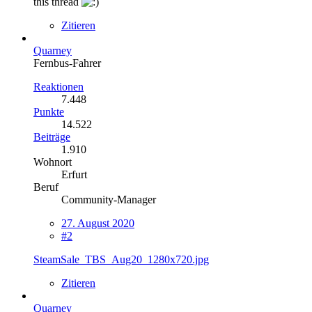
this thread
Zitieren
Quarney
Fernbus-Fahrer
Reaktionen
7.448
Punkte
14.522
Beiträge
1.910
Wohnort
Erfurt
Beruf
Community-Manager
27. August 2020
#2
SteamSale_TBS_Aug20_1280x720.jpg
Zitieren
Quarney