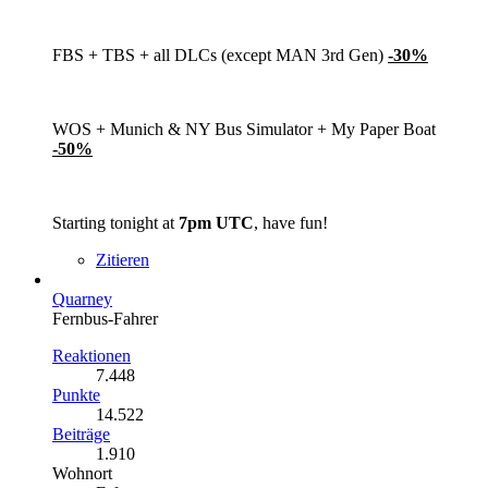
FBS + TBS + all DLCs (except MAN 3rd Gen)
-30%
WOS + Munich & NY Bus Simulator + My Paper Boat
-50%
Starting tonight at
7pm UTC
, have fun!
Zitieren
Quarney
Fernbus-Fahrer
Reaktionen
7.448
Punkte
14.522
Beiträge
1.910
Wohnort