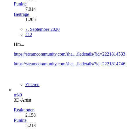
Punkte
7.014
Beiträge
1.205
7. September 2020
#12
Hm...
https://steamcommunity.com/sha…iledetails/?id=2221814533
https://steamcommunity.com/sha…iledetails/?id=2221814746
Zitieren
mk0
3D-Artist
Reaktionen
2.158
Punkte
5.218