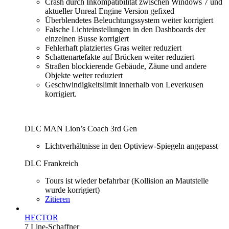
Crash durch Inkompatibilität zwischen Windows 7 und
aktueller Unreal Engine Version gefixed
Überblendetes Beleuchtungssystem weiter korrigiert
Falsche Lichteinstellungen in den Dashboards der
einzelnen Busse korrigiert
Fehlerhaft platziertes Gras weiter reduziert
Schattenartefakte auf Brücken weiter reduziert
Straßen blockierende Gebäude, Zäune und andere
Objekte weiter reduziert
Geschwindigkeitslimit innerhalb von Leverkusen
korrigiert.
DLC MAN Lion’s Coach 3rd Gen
Lichtverhältnisse in den Optiview-Spiegeln angepasst
DLC Frankreich
Tours ist wieder befahrbar (Kollision an Mautstelle
wurde korrigiert)
Zitieren
HECTOR
7 Line-Schaffner