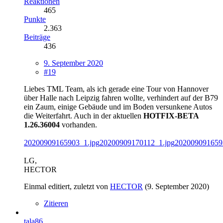
Reaktionen
465
Punkte
2.363
Beiträge
436
9. September 2020
#19
Liebes TML Team, als ich gerade eine Tour von Hannover
über Halle nach Leipzig fahren wollte, verhindert auf der B79
ein Zaum, einige Gebäude und im Boden versunkene Autos
die Weiterfahrt. Auch in der aktuellen
HOTFIX-BETA
1.26.36004
vorhanden.
20200909165903_1.jpg
20200909170112_1.jpg
202009091659
LG,
HECTOR
Einmal editiert, zuletzt von
HECTOR
(
9. September 2020
)
Zitieren
tala86