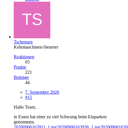
Tschensen
Kehrmaschinen-Steuerer
Reaktionen
65
Punkte
221
Beiträge
44
7. September 2020
#15
Hallo Team,
in Essen hat einer zu viel Schwung beim Einparken
genommen.
20200906163911_1.jpg
20200906163936_1.jpg
202009061639