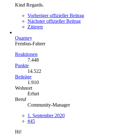
Kind Regards.
Vorheriger offizieller Beitrag
Nächster offizieller Beitrag
Zitieren
Quarney
Fernbus-Fahrer
Reaktionen
7.448
Punkte
14.522
Beiträge
1.910
Wohnort
Erfurt
Beruf
Community-Manager
1. September 2020
#45
Hi!