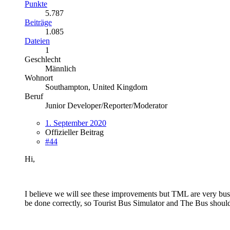
Punkte
5.787
Beiträge
1.085
Dateien
1
Geschlecht
Männlich
Wohnort
Southampton, United Kingdom
Beruf
Junior Developer/Reporter/Moderator
1. September 2020
Offizieller Beitrag
#44
Hi,
I believe we will see these improvements but TML are very bus
be done correctly, so Tourist Bus Simulator and The Bus should d