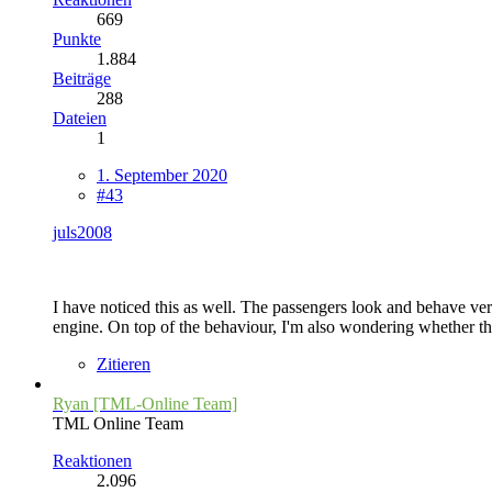
669
Punkte
1.884
Beiträge
288
Dateien
1
1. September 2020
#43
juls2008
I have noticed this as well. The passengers look and behave v
engine. On top of the behaviour, I'm also wondering whether the
Zitieren
Ryan [TML-Online Team]
TML Online Team
Reaktionen
2.096