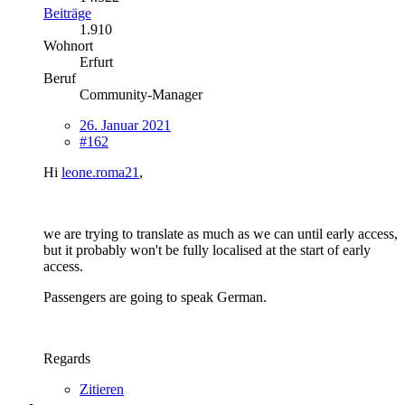
Beiträge
1.910
Wohnort
Erfurt
Beruf
Community-Manager
26. Januar 2021
#162
Hi
leone.roma21
,
we are trying to translate as much as we can until early access,
but it probably won't be fully localised at the start of early
access.
Passengers are going to speak German.
Regards
Zitieren