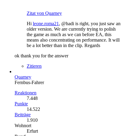
Zitat von Quarney
Hi
leone.roma21
, @hadi is right, you just saw an
older version. We are currently trying to polish
the game as much as we can before EA, this
means also concentrating on performance. It will
be a lot better than in the clip. Regards
ok thank you for the answer
Zitieren
Quarney
Fernbus-Fahrer
Reaktionen
7.448
Punkte
14.522
Beiträge
1.910
Wohnort
Erfurt