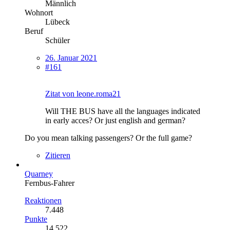
Männlich
Wohnort
Lübeck
Beruf
Schüler
26. Januar 2021
#161
Zitat von leone.roma21
Will THE BUS have all the languages indicated
in early acces? Or just english and german?
Do you mean talking passengers? Or the full game?
Zitieren
Quarney
Fernbus-Fahrer
Reaktionen
7.448
Punkte
14.522