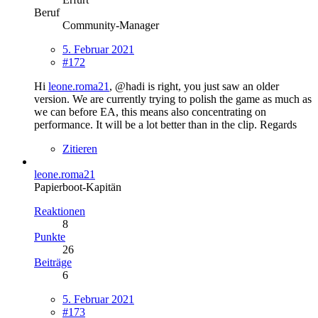
Beruf
Community-Manager
5. Februar 2021
#172
Hi
leone.roma21
, @hadi is right, you just saw an older
version. We are currently trying to polish the game as much as
we can before EA, this means also concentrating on
performance. It will be a lot better than in the clip. Regards
Zitieren
leone.roma21
Papierboot-Kapitän
Reaktionen
8
Punkte
26
Beiträge
6
5. Februar 2021
#173