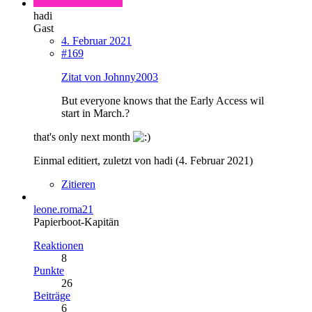
hadi
Gast
4. Februar 2021
#169
Zitat von Johnny2003
But everyone knows that the Early Access wil
start in March.?
that's only next month
Einmal editiert, zuletzt von hadi (
4. Februar 2021
)
Zitieren
leone.roma21
Papierboot-Kapitän
Reaktionen
8
Punkte
26
Beiträge
6