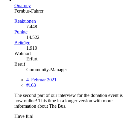
Quarney
Fernbus-Fahrer
Reaktionen
7.448
Punkte
14.522
Beiträge
1.910
Wohnort
Erfurt
Beruf
Community-Manager
4. Februar 2021
#163
The second part of our interview for the donation event is
now online! This time in a longer version with more
information about The Bus.
Have fun!