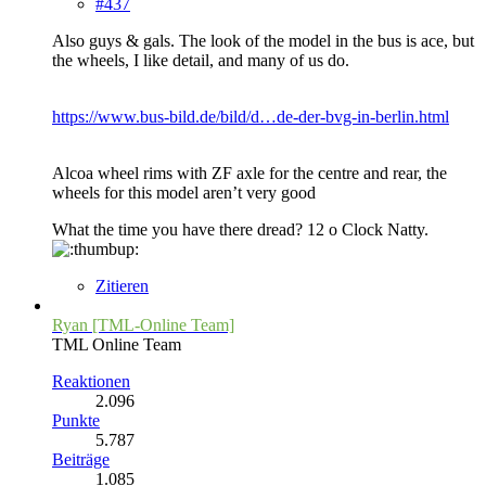
#437
Also guys & gals. The look of the model in the bus is ace, but
the wheels, I like detail, and many of us do.
https://www.bus-bild.de/bild/d…de-der-bvg-in-berlin.html
Alcoa wheel rims with ZF axle for the centre and rear, the
wheels for this model aren’t very good
What the time you have there dread? 12 o Clock Natty.
Zitieren
Ryan [TML-Online Team]
TML Online Team
Reaktionen
2.096
Punkte
5.787
Beiträge
1.085