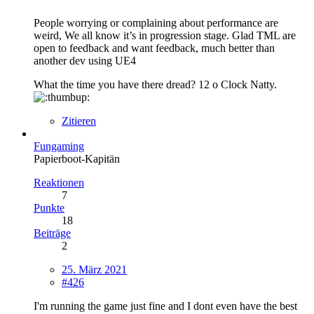
People worrying or complaining about performance are
weird, We all know it’s in progression stage. Glad TML are
open to feedback and want feedback, much better than
another dev using UE4
What the time you have there dread? 12 o Clock Natty.
Zitieren
Fungaming
Papierboot-Kapitän
Reaktionen
7
Punkte
18
Beiträge
2
25. März 2021
#426
I'm running the game just fine and I dont even have the best