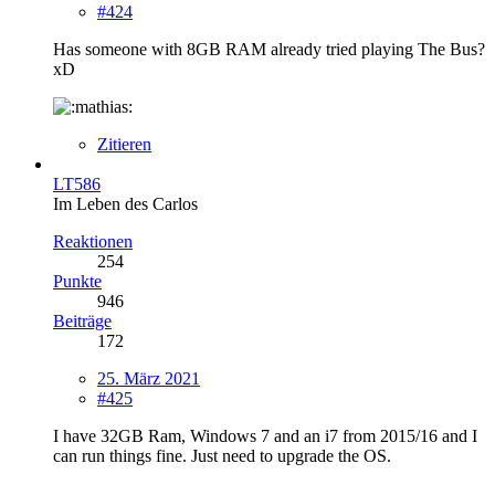
#424
Has someone with 8GB RAM already tried playing The Bus?
xD
Zitieren
LT586
Im Leben des Carlos
Reaktionen
254
Punkte
946
Beiträge
172
25. März 2021
#425
I have 32GB Ram, Windows 7 and an i7 from 2015/16 and I
can run things fine. Just need to upgrade the OS.