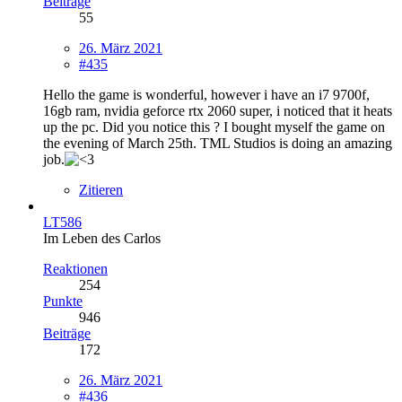
Beiträge
55
26. März 2021
#435
Hello the game is wonderful, however i have an i7 9700f,
16gb ram, nvidia geforce rtx 2060 super, i noticed that it heats
up the pc. Did you notice this ? I bought myself the game on
the evening of March 25th. TML Studios is doing an amazing
job.
Zitieren
LT586
Im Leben des Carlos
Reaktionen
254
Punkte
946
Beiträge
172
26. März 2021
#436