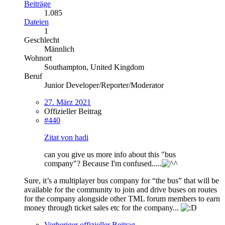
Beiträge
1.085
Dateien
1
Geschlecht
Männlich
Wohnort
Southampton, United Kingdom
Beruf
Junior Developer/Reporter/Moderator
27. März 2021
Offizieller Beitrag
#440
Zitat von hadi
can you give us more info about this "bus
company"? Because I'm confused.....
Sure, it’s a multiplayer bus company for “the bus” that will be
available for the community to join and drive buses on routes
for the company alongside other TML forum members to earn
money through ticket sales etc for the company...
Vorheriger offizieller Beitrag