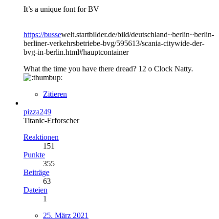
It’s a unique font for BV
https://busse
welt.startbilder.de/bild/deutschland~berlin~berlin-
berliner-verkehrsbetriebe-bvg/595613/scania-citywide-der-
bvg-in-berlin.html#hauptcontainer
What the time you have there dread? 12 o Clock Natty.
Zitieren
pizza249
Titanic-Erforscher
Reaktionen
151
Punkte
355
Beiträge
63
Dateien
1
25. März 2021