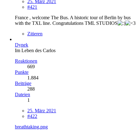
25. März 2021
#421
France , welcome The Bus. A historic tour of Berlin by bus
with the TXL line. Congratulations TML STUDIOS
Zitieren
Dynek
Im Leben des Carlos
Reaktionen
669
Punkte
1.884
Beiträge
288
Dateien
1
25. März 2021
#422
breathtaking.png