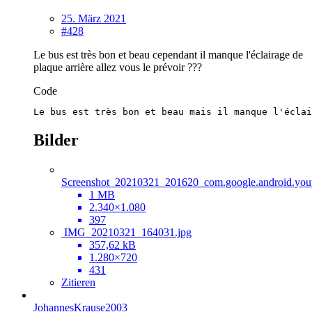
25. März 2021
#428
Le bus est très bon et beau cependant il manque l'éclairage de
plaque arrière allez vous le prévoir ???
Code
Le bus est très bon et beau mais il manque l'éclai
Bilder
Screenshot_20210321_201620_com.google.android.yout
1 MB
2.340×1.080
397
IMG_20210321_164031.jpg
357,62 kB
1.280×720
431
Zitieren
JohannesKrause2003