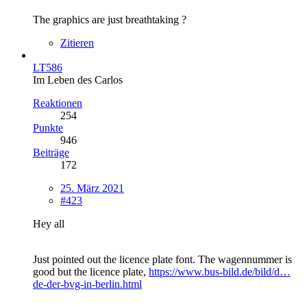
The graphics are just breathtaking ?
Zitieren
LT586
Im Leben des Carlos
Reaktionen
254
Punkte
946
Beiträge
172
25. März 2021
#423
Hey all
Just pointed out the licence plate font. The wagennummer is
good but the licence plate,
https://www.bus-bild.de/bild/d…
de-der-bvg-in-berlin.html