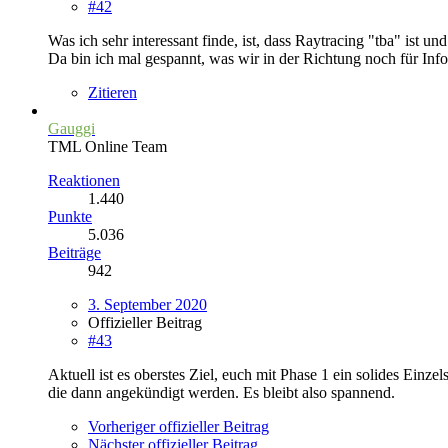
#42
Was ich sehr interessant finde, ist, dass Raytracing "tba" ist u
Da bin ich mal gespannt, was wir in der Richtung noch für In
Zitieren
Gauggi
TML Online Team
Reaktionen
1.440
Punkte
5.036
Beiträge
942
3. September 2020
Offizieller Beitrag
#43
Aktuell ist es oberstes Ziel, euch mit Phase 1 ein solides Einz
die dann angekündigt werden. Es bleibt also spannend.
Vorheriger offizieller Beitrag
Nächster offizieller Beitrag