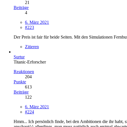
21
Beiträge
4
6. März 2021
#223
Der Preis ist fair für beide Seiten. Mit den Simulationen Fernbu
Zitieren
Surtur
Titanic-Erforscher
Reaktionen
204
Punkte
613
Beiträge
122
6. März 2021
#224
Hmm... Ich persönlich finde, bei den Ambitionen die ihr habt, s
anschaut^^ allerdings, man muss natürlich auch erstmal abwar