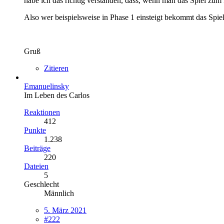
habe ich das richtig verstanden, dass, wenn man das Spiel zum 
Also wer beispielsweise in Phase 1 einsteigt bekommt das Spie
Gruß
Zitieren
Emanuelinsky
Im Leben des Carlos
Reaktionen
412
Punkte
1.238
Beiträge
220
Dateien
5
Geschlecht
Männlich
5. März 2021
#222