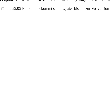
Zeitpunkt x erwirbt, nur diese eine Einmalzahlung tätigen muss und man
l für die 25,95 Euro und bekommt somit Upates bis hin zur Vollversion