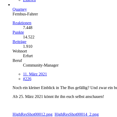
Quarney
Fernbus-Fahrer
Reaktionen
7.448
Punkte
14.522
Beiträge
1.910
Wohnort
Erfurt
Beruf
Community-Manager
11. März 2021
#226
Noch ein kleiner Einblick in The Bus gefällig? Und zwar ein b
Ab 25. März 2021 könnt ihr ihn euch selbst anschauen!
HighResShot00012.png
HighResShot00014_2.png