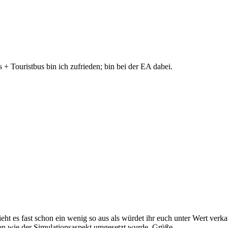
s + Touristbus bin ich zufrieden; bin bei der EA dabei.
ieht es fast schon ein wenig so aus als würdet ihr euch unter Wert ver
ten wie der Simulationsaspekt umgesetzt wurde. Grüße