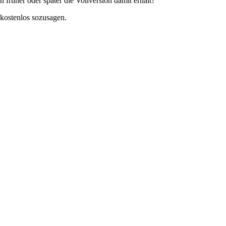
 früher oder später die Vollversion damit erhält?
 kostenlos sozusagen.