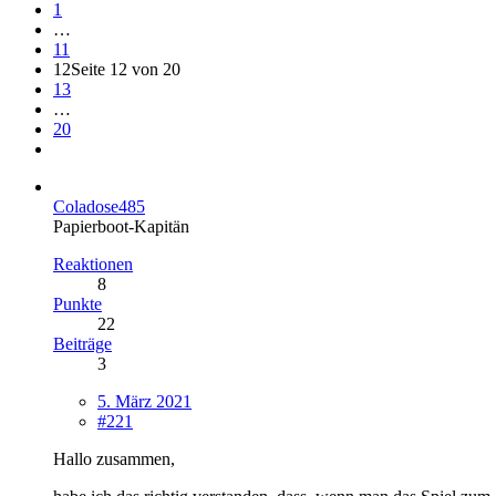
1
…
11
12
Seite 12 von 20
13
…
20
Coladose485
Papierboot-Kapitän
Reaktionen
8
Punkte
22
Beiträge
3
5. März 2021
#221
Hallo zusammen,