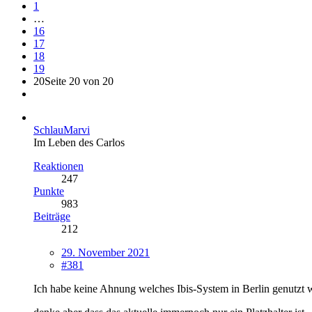
1
…
16
17
18
19
20
Seite 20 von 20
SchlauMarvi
Im Leben des Carlos
Reaktionen
247
Punkte
983
Beiträge
212
29. November 2021
#381
Ich habe keine Ahnung welches Ibis-System in Berlin genutzt w