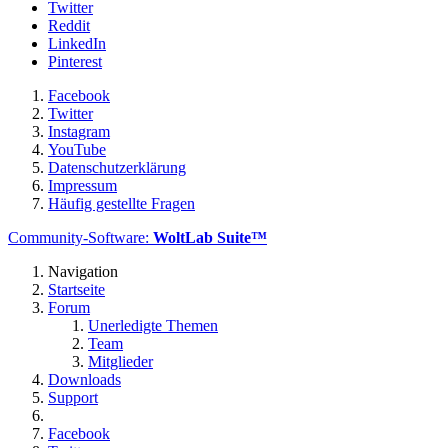
Twitter
Reddit
LinkedIn
Pinterest
Facebook
Twitter
Instagram
YouTube
Datenschutzerklärung
Impressum
Häufig gestellte Fragen
Community-Software:
WoltLab Suite™
Navigation
Startseite
Forum
Unerledigte Themen
Team
Mitglieder
Downloads
Support
Facebook