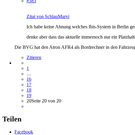
#383
Zitat von SchlauMarvi
Ich habe keine Ahnung welches Ibis-System in Berlin ge
denke aber dass das aktuelle immernoch nur ein Platzhalte
Die BVG hat den Atron AFR4 als Bordrechner in den Fahrzeugen
Zitieren
1
…
16
17
18
19
20
Seite 20 von 20
Teilen
Facebook