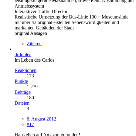
leistungssteigernde Maßnahmen, sowie Fein- Abstimmung am
Antriebssystem
Interaktiver Traffic Director
Realistische Umsetzung der Bus-Linie 100 = Museumslinie
mit über 43 original erstellten Sehenswürdigkeiten und
markanten Gebäuden der Stadt
original Ansagen
Zitieren
drdobler
Im Leben des Carlos
Reaktionen
173
Punkte
1.279
Beiträge
180
Dateien
9
6. August 2012
#17
Habs eben auf Amazon gefunden!