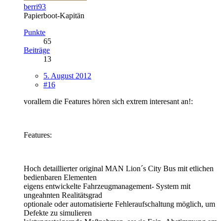
berri93
Papierboot-Kapitän
Punkte
65
Beiträge
13
5. August 2012
#16
vorallem die Features hören sich extrem interesant an!:
Features:
Hoch detaillierter original MAN Lion´s City Bus mit etlichen
bedienbaren Elementen
eigens entwickelte Fahrzeugmanagement- System mit
ungeahnten Realitätsgrad
optionale oder automatisierte Fehleraufschaltung möglich, um
Defekte zu simulieren