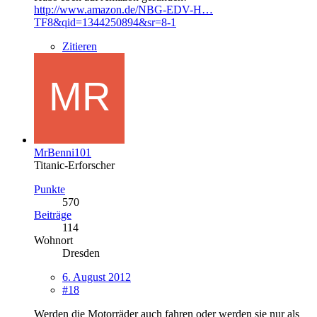
http://www.amazon.de/NBG-EDV-H…
TF8&qid=1344250894&sr=8-1
Zitieren
MrBenni101
Titanic-Erforscher
Punkte
570
Beiträge
114
Wohnort
Dresden
6. August 2012
#18
Werden die Motorräder auch fahren oder werden sie nur als