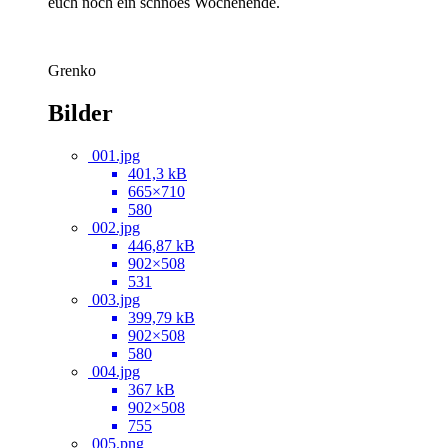
euch noch ein schnöes Wochenende.
Grenko
Bilder
001.jpg
401,3 kB
665×710
580
002.jpg
446,87 kB
902×508
531
003.jpg
399,79 kB
902×508
580
004.jpg
367 kB
902×508
755
005.png