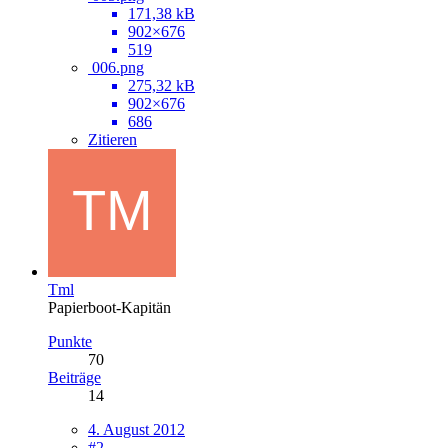
171,38 kB
902×676
519
006.png
275,32 kB
902×676
686
Zitieren
Tml
Papierboot-Kapitän
Punkte
70
Beiträge
14
4. August 2012
#2