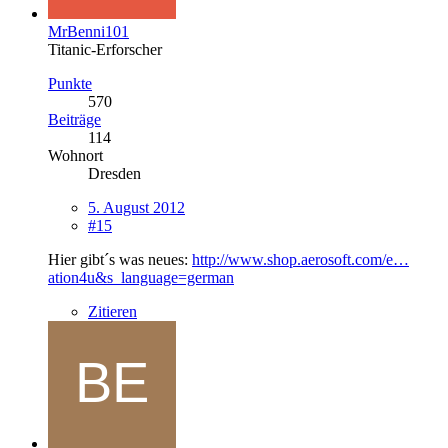
MrBenni101
Titanic-Erforscher
Punkte
570
Beiträge
114
Wohnort
Dresden
5. August 2012
#15
Hier gibt´s was neues:
http://www.shop.aerosoft.com/e…
ation4u&s_language=german
Zitieren