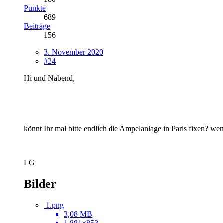
Punkte
689
Beiträge
156
3. November 2020
#24
Hi und Nabend,
könnt Ihr mal bitte endlich die Ampelanlage in Paris fixen? we
LG
Bilder
1.png
3,08 MB
1.881×853