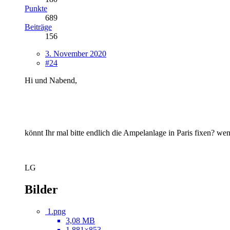
Punkte
689
Beiträge
156
3. November 2020
#24
Hi und Nabend,
könnt Ihr mal bitte endlich die Ampelanlage in Paris fixen? we
LG
Bilder
1.png
3,08 MB
1.881×853