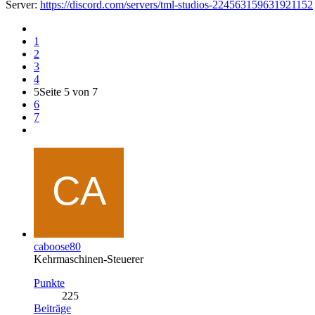
Server:
https://discord.com/servers/tml-studios-224563159631921152
1
2
3
4
5
Seite 5 von 7
6
7
caboose80
Kehrmaschinen-Steuerer
Punkte
225
Beiträge