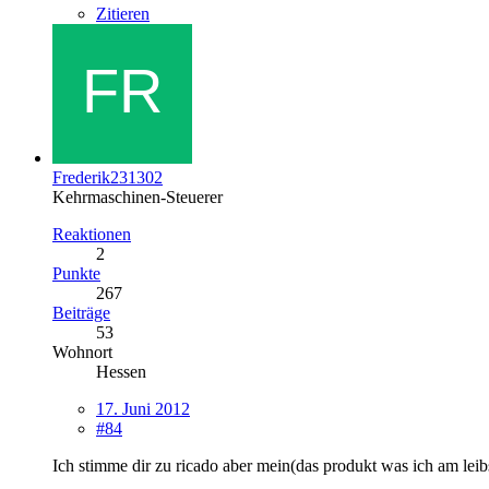
Zitieren
Frederik231302
Kehrmaschinen-Steuerer
Reaktionen
2
Punkte
267
Beiträge
53
Wohnort
Hessen
17. Juni 2012
#84
Ich stimme dir zu ricado aber mein(das produkt was ich am lei