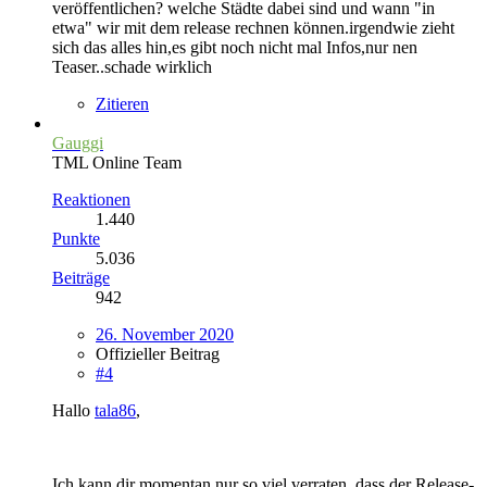
veröffentlichen? welche Städte dabei sind und wann "in
etwa" wir mit dem release rechnen können.irgendwie zieht
sich das alles hin,es gibt noch nicht mal Infos,nur nen
Teaser..schade wirklich
Zitieren
Gauggi
TML Online Team
Reaktionen
1.440
Punkte
5.036
Beiträge
942
26. November 2020
Offizieller Beitrag
#4
Hallo
tala86
,
Ich kann dir momentan nur so viel verraten, dass der Release-