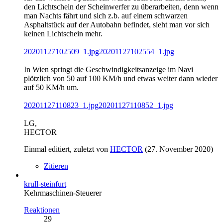
den Lichtschein der Scheinwerfer zu überarbeiten, denn wenn
man Nachts fährt und sich z.b. auf einem schwarzen
Asphaltstück auf der Autobahn befindet, sieht man vor sich
keinen Lichtschein mehr.
20201127102509_1.jpg
20201127102554_1.jpg
In Wien springt die Geschwindigkeitsanzeige im Navi
plötzlich von 50 auf 100 KM/h und etwas weiter dann wieder
auf 50 KM/h um.
20201127110823_1.jpg
20201127110852_1.jpg
LG,
HECTOR
Einmal editiert, zuletzt von
HECTOR
(
27. November 2020
)
Zitieren
krull-steinfurt
Kehrmaschinen-Steuerer
Reaktionen
29