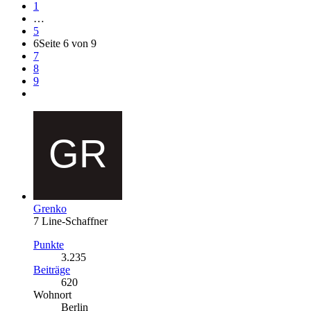
1
…
5
6
Seite 6 von 9
7
8
9
Grenko
7 Line-Schaffner
Punkte
3.235
Beiträge
620
Wohnort
Berlin