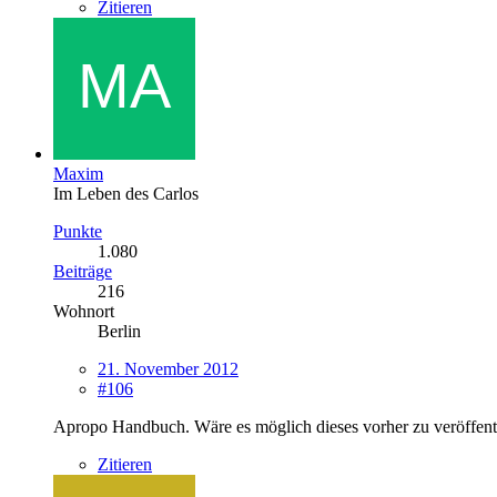
Zitieren
Maxim
Im Leben des Carlos
Punkte
1.080
Beiträge
216
Wohnort
Berlin
21. November 2012
#106
Apropo Handbuch. Wäre es möglich dieses vorher zu veröffen
Zitieren