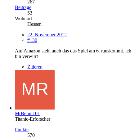
267
Beiträge
53
Wohnort
Hessen
22. November 2012
#130
Auf Amazon steht auch das das Spiel am 6. rauskommt. ich
bin verwirrt
Zitieren
MrBenni101
Titanic-Erforscher
Punkte
570