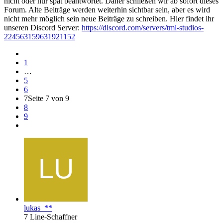
nicht oder nur spät beantwortet. Daher schließen wir ab sofort dieses
Forum. Alte Beiträge werden weiterhin sichtbar sein, aber es wird
nicht mehr möglich sein neue Beiträge zu schreiben. Hier findet ihr
unseren Discord Server:
https://discord.com/servers/tml-studios-
224563159631921152
1
…
5
6
7
Seite 7 von 9
8
9
lukas_**
7 Line-Schaffner