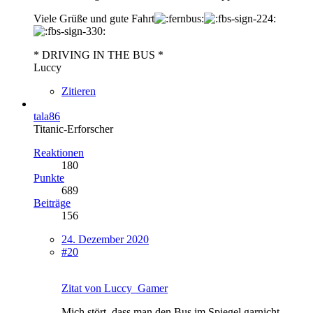
Viele Grüße und gute Fahrt
* DRIVING IN THE BUS *
Luccy
Zitieren
tala86
Titanic-Erforscher
Reaktionen
180
Punkte
689
Beiträge
156
24. Dezember 2020
#20
Zitat von Luccy_Gamer
Mich stört, dass man den Bus im Spiegel garnicht