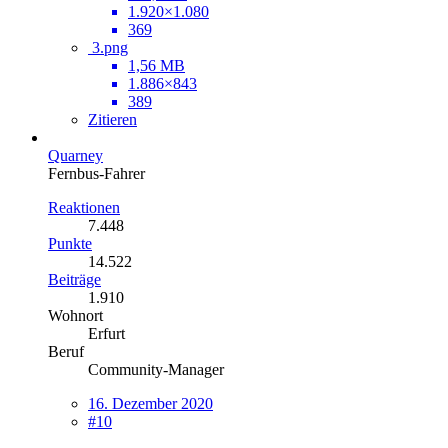
1.920×1.080
369
3.png
1,56 MB
1.886×843
389
Zitieren
Quarney
Fernbus-Fahrer
Reaktionen
7.448
Punkte
14.522
Beiträge
1.910
Wohnort
Erfurt
Beruf
Community-Manager
16. Dezember 2020
#10