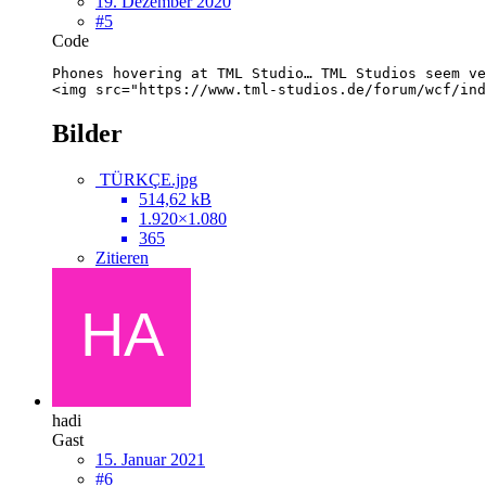
19. Dezember 2020
#5
Code
<img src="https://www.tml-studios.de/forum/wcf/ind
Bilder
TÜRKÇE.jpg
514,62 kB
1.920×1.080
365
Zitieren
hadi
Gast
15. Januar 2021
#6