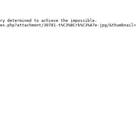
ex.php?attachment/30781-t%C3%BCrk%C3%A7e-jpg/&thumbnail=