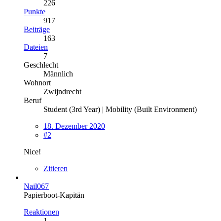
226
Punkte
917
Beiträge
163
Dateien
7
Geschlecht
Männlich
Wohnort
Zwijndrecht
Beruf
Student (3rd Year) | Mobility (Built Environment)
18. Dezember 2020
#2
Nice!
Zitieren
Nail067
Papierboot-Kapitän
Reaktionen
1