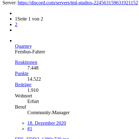
Server:
https://discord.com/servers/tml-studios-224563159631921152
1
Seite 1 von 2
2
Quarney
Fernbus-Fahrer
Reaktionen
7.448
Punkte
14.522
Beiträge
1.910
Wohnort
Erfurt
Beruf
Community-Manager
18. Dezember 2020
#1