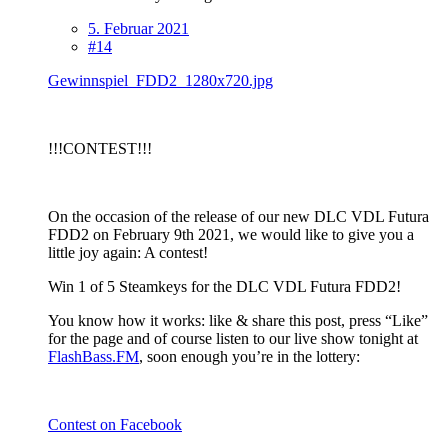
5. Februar 2021
#14
Gewinnspiel_FDD2_1280x720.jpg
!!!CONTEST!!!
On the occasion of the release of our new DLC VDL Futura
FDD2 on February 9th 2021, we would like to give you a
little joy again: A contest!
Win 1 of 5 Steamkeys for the DLC VDL Futura FDD2!
You know how it works: like & share this post, press “Like”
for the page and of course listen to our live show tonight at
FlashBass.FM
, soon enough you’re in the lottery:
Contest on Facebook