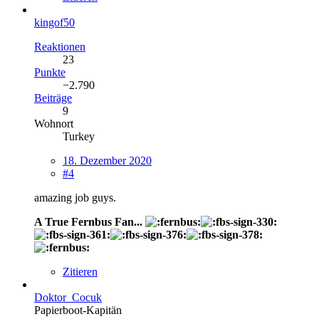
kingof50
Reaktionen
23
Punkte
−2.790
Beiträge
9
Wohnort
Turkey
18. Dezember 2020
#4
amazing job guys.
A True Fernbus Fan...
Zitieren
Doktor_Cocuk
Papierboot-Kapitän