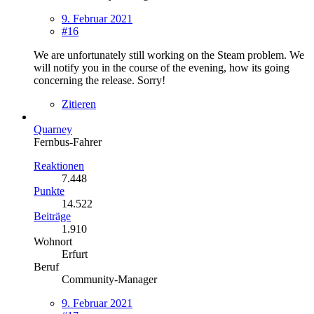
9. Februar 2021
#16
We are unfortunately still working on the Steam problem. We
will notify you in the course of the evening, how its going
concerning the release. Sorry!
Zitieren
Quarney
Fernbus-Fahrer
Reaktionen
7.448
Punkte
14.522
Beiträge
1.910
Wohnort
Erfurt
Beruf
Community-Manager
9. Februar 2021