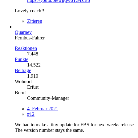
https://youtu.be/wgqw6TS4ZE8
Lovely coach!!
Zitieren
Quarney
Fernbus-Fahrer
Reaktionen
7.448
Punkte
14.522
Beiträge
1.910
Wohnort
Erfurt
Beruf
Community-Manager
4. Februar 2021
#12
We had to make a tiny update for FBS for next weeks release.
The version number stays the same.