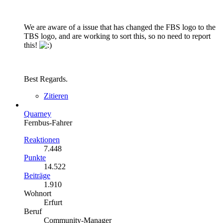
We are aware of a issue that has changed the FBS logo to the
TBS logo, and are working to sort this, so no need to report
this!
Best Regards.
Zitieren
Quarney
Fernbus-Fahrer
Reaktionen
7.448
Punkte
14.522
Beiträge
1.910
Wohnort
Erfurt
Beruf
Community-Manager