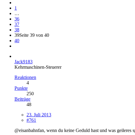
1
…
36
37
38
39
Seite 39 von 40
40
Jack9183
Kehrmaschinen-Steuerer
Reaktionen
4
Punkte
250
Beiträge
48
23. Juli 2013
#761
@eisanbahnfan, wenn du keine Geduld hast und was geileres sp