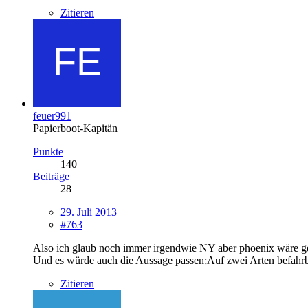
Zitieren
feuer991
Papierboot-Kapitän
Punkte
140
Beiträge
28
29. Juli 2013
#763
Also ich glaub noch immer irgendwie NY aber phoenix wäre ge
Und es würde auch die Aussage passen;Auf zwei Arten befahrb
Zitieren