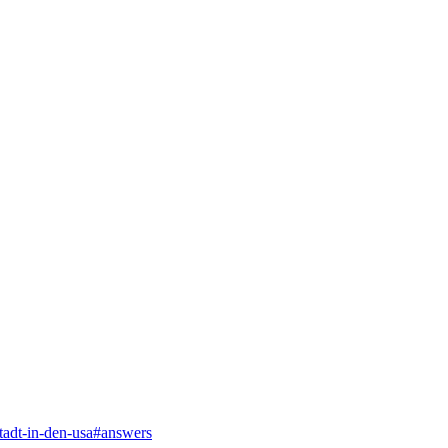
tadt-in-den-usa#answers