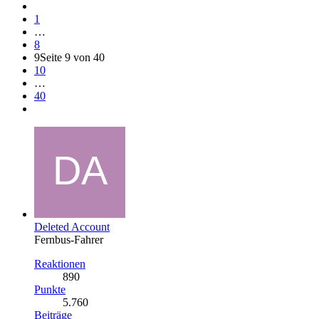
1
…
8
9
Seite 9 von 40
10
…
40
Deleted Account
Fernbus-Fahrer
Reaktionen
890
Punkte
5.760
Beiträge