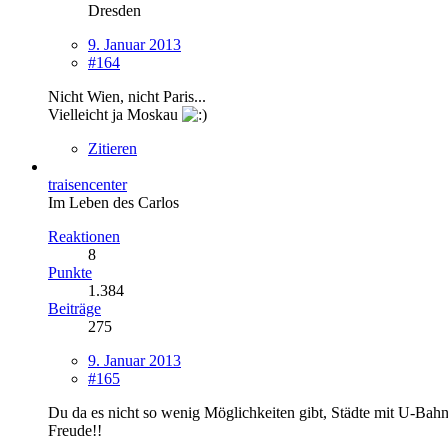
Dresden
9. Januar 2013
#164
Nicht Wien, nicht Paris...
Vielleicht ja Moskau
Zitieren
traisencenter
Im Leben des Carlos
Reaktionen
8
Punkte
1.384
Beiträge
275
9. Januar 2013
#165
Du da es nicht so wenig Möglichkeiten gibt, Städte mit U-Bahne
Freude!!