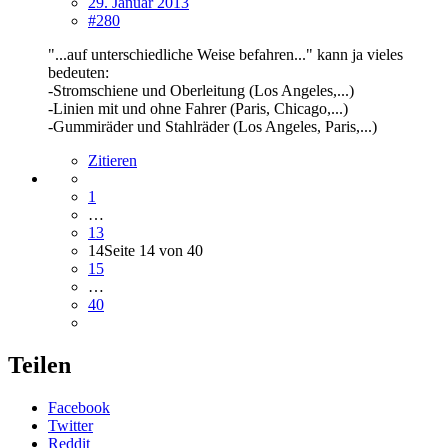
29. Januar 2013
#280
"...auf unterschiedliche Weise befahren..." kann ja vieles
bedeuten:
-Stromschiene und Oberleitung (Los Angeles,...)
-Linien mit und ohne Fahrer (Paris, Chicago,...)
-Gummiräder und Stahlräder (Los Angeles, Paris,...)
Zitieren
1
…
13
14
Seite 14 von 40
15
…
40
Teilen
Facebook
Twitter
Reddit