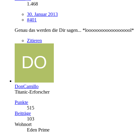
1.468
30. Januar 2013
#401
Genau das werden die Dir sagen... *looooooooooooooooool*
Zitieren
DonCamillo
Titanic-Erforscher
Punkte
515
Beiträge
103
Wohnort
Eden Prime