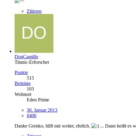
Zitieren
DonCamillo
Titanic-Erforscher
Punkte
515
Beiträge
103
Wohnort
Eden Prime
30. Januar 2013
#406
Danke Grenko, hilft mir weiter, ehrlich.
... Dann heißt es w