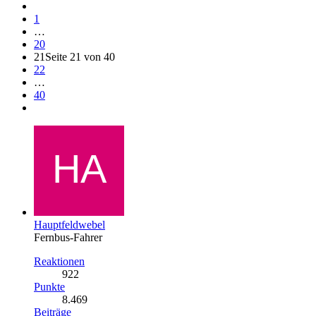
1
…
20
21
Seite 21 von 40
22
…
40
Hauptfeldwebel
Fernbus-Fahrer
Reaktionen
922
Punkte
8.469
Beiträge