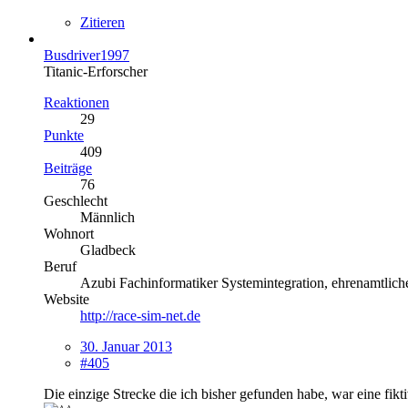
Zitieren
Busdriver1997
Titanic-Erforscher
Reaktionen
29
Punkte
409
Beiträge
76
Geschlecht
Männlich
Wohnort
Gladbeck
Beruf
Azubi Fachinformatiker Systemintegration, ehrenamtliche
Website
http://race-sim-net.de
30. Januar 2013
#405
Die einzige Strecke die ich bisher gefunden habe, war eine fikt