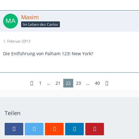
Maxim
Im Leben des Carlos
1. Februar 2013
Die Entführung von Palham 123! New York?
1
…
21
22
23
…
40
Teilen