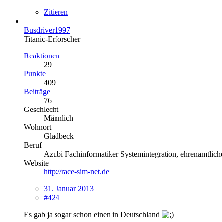
Zitieren
Busdriver1997
Titanic-Erforscher
Reaktionen
29
Punkte
409
Beiträge
76
Geschlecht
Männlich
Wohnort
Gladbeck
Beruf
Azubi Fachinformatiker Systemintegration, ehrenamtliche
Website
http://race-sim-net.de
31. Januar 2013
#424
Es gab ja sogar schon einen in Deutschland