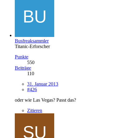
Busfreaksammler
Titanic-Erforscher
Punkte
550
Beiträge
110
31. Januar 2013
#426
oder wie Las Vegas? Passt das?
Zitieren