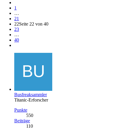
1
…
21
22
Seite 22 von 40
23
…
40
Busfreaksammler
Titanic-Erforscher
Punkte
550
Beiträge
110