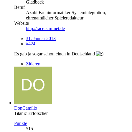
Gladbeck
Beruf
Azubi Fachinformatiker Systemintegration,
ehrenamtlicher Spieleredakteur
Website
http://race-sim-net.de
31. Januar 2013
#424
Es gab ja sogar schon einen in Deutschland
Zitieren
DonCamillo
Titanic-Erforscher
Punkte
515