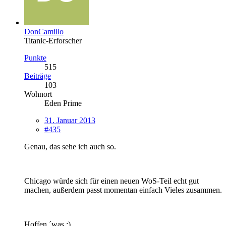
DonCamillo
Titanic-Erforscher
Punkte
515
Beiträge
103
Wohnort
Eden Prime
31. Januar 2013
#435
Genau, das sehe ich auch so.
Chicago würde sich für einen neuen WoS-Teil echt gut
machen, außerdem passt momentan einfach Vieles zusammen.
Hoffen ´was :).