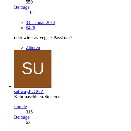
550
Beiträge
110
31. Januar 2013
#426
oder wie Las Vegas? Passt das?
Zitieren
subwayJUGGZ
Kehrmaschinen-Steuerer
Punkte
315
Beiträge
63