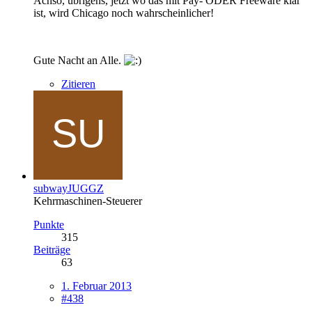
Achso, übrigens, jetzt wo das mit Pay- ODER Freeware klar
ist, wird Chicago noch wahrscheinlicher!
Gute Nacht an Alle.
Zitieren
subwayJUGGZ
Kehrmaschinen-Steuerer
Punkte
315
Beiträge
63
1. Februar 2013
#438