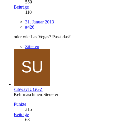
550
Beiträge
110
31. Januar 2013
#426
oder wie Las Vegas? Passt das?
Zitieren
subwayJUGGZ
Kehrmaschinen-Steuerer
Punkte
315
Beiträge
63