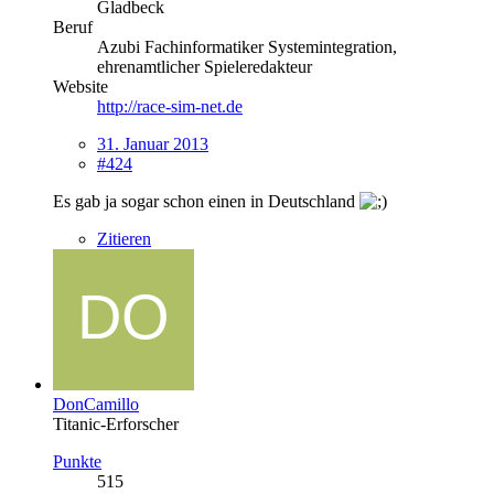
Gladbeck
Beruf
Azubi Fachinformatiker Systemintegration,
ehrenamtlicher Spieleredakteur
Website
http://race-sim-net.de
31. Januar 2013
#424
Es gab ja sogar schon einen in Deutschland
Zitieren
DonCamillo
Titanic-Erforscher
Punkte
515