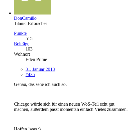
DonCamillo
Titanic-Erforscher
Punkte
515
Beiträge
103
Wohnort
Eden Prime
31. Januar 2013
#435
Genau, das sehe ich auch so.
Chicago würde sich für einen neuen WoS-Teil echt gut
machen, außerdem passt momentan einfach Vieles zusammen.
Hoffen ´was :).