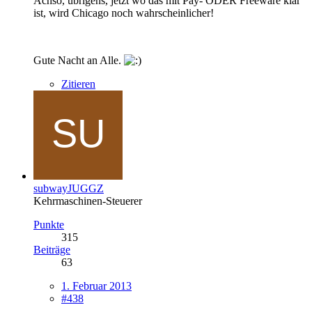
Achso, übrigens, jetzt wo das mit Pay- ODER Freeware klar
ist, wird Chicago noch wahrscheinlicher!
Gute Nacht an Alle.
Zitieren
subwayJUGGZ
Kehrmaschinen-Steuerer
Punkte
315
Beiträge
63
1. Februar 2013
#438