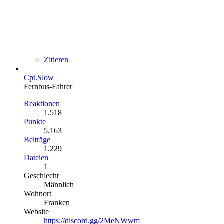
Zitieren
Cpt.Slow
Fernbus-Fahrer
Reaktionen
1.518
Punkte
5.163
Beiträge
1.229
Dateien
1
Geschlecht
Männlich
Wohnort
Franken
Website
https://discord.gg/2MeNWwm