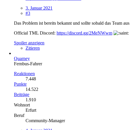
3. Januar 2021
#3
Das Problem ist bereits bekannt und sollte sobald das Team a
Official TML Discord:
https://discord.gg/2MeNWwm
Spoiler anzeigen
Zitieren
Quarney
Fernbus-Fahrer
Reaktionen
7.448
Punkte
14.522
Beiträge
1.910
Wohnort
Erfurt
Beruf
Community-Manager