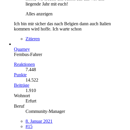
liegende Jahr mit euch!
Alles anzeigen
Ich bin mir sicher das nach Belgien dann auch Italien
kommen wird hoffe. Ich warte schon
Zitieren
Quarney
Fernbus-Fahrer
Reaktionen
7.448
Punkte
14.522
Beiträge
1.910
Wohnort
Erfurt
Beruf
Community-Manager
8. Januar 2021
#15