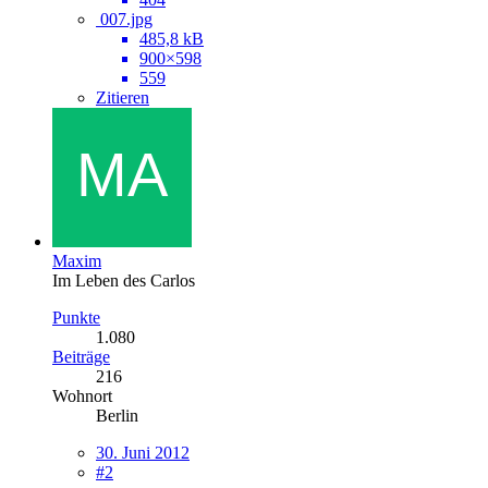
007.jpg
485,8 kB
900×598
559
Zitieren
Maxim
Im Leben des Carlos
Punkte
1.080
Beiträge
216
Wohnort
Berlin
30. Juni 2012
#2