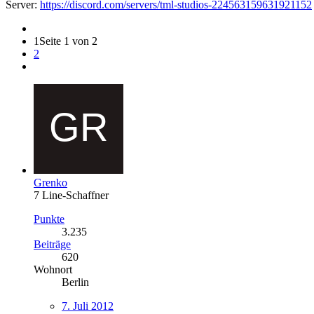
Server:
https://discord.com/servers/tml-studios-224563159631921152
1
Seite 1 von 2
2
Grenko
7 Line-Schaffner
Punkte
3.235
Beiträge
620
Wohnort
Berlin
7. Juli 2012