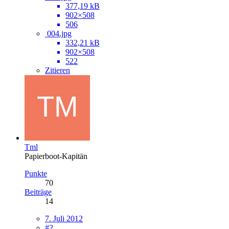
377,19 kB
902×508
506
004.jpg
332,21 kB
902×508
522
Zitieren
Tml
Papierboot-Kapitän
Punkte
70
Beiträge
14
7. Juli 2012
#2