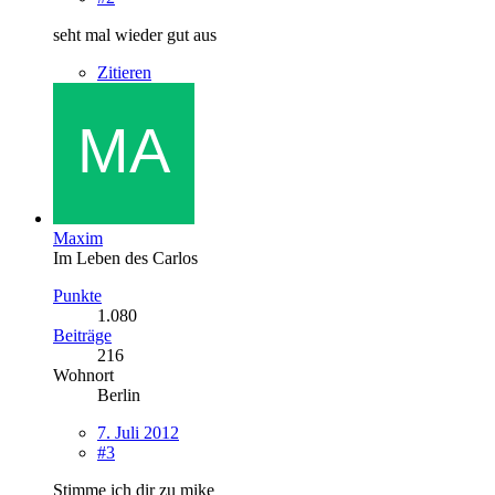
seht mal wieder gut aus
Zitieren
Maxim
Im Leben des Carlos
Punkte
1.080
Beiträge
216
Wohnort
Berlin
7. Juli 2012
#3
Stimme ich dir zu mike