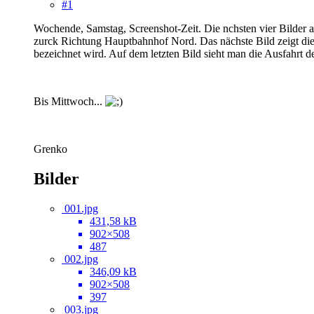
#1
Wochende, Samstag, Screenshot-Zeit. Die nchsten vier Bilder a
zurck Richtung Hauptbahnhof Nord. Das nächste Bild zeigt die
bezeichnet wird. Auf dem letzten Bild sieht man die Ausfahrt d
Bis Mittwoch...
Grenko
Bilder
001.jpg
431,58 kB
902×508
487
002.jpg
346,09 kB
902×508
397
003.jpg